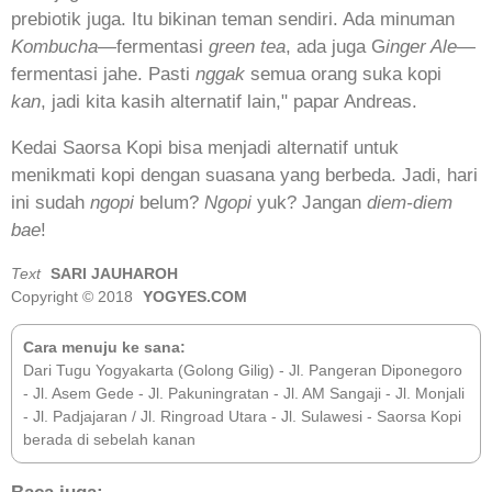
prebiotik juga. Itu bikinan teman sendiri. Ada minuman
Kombucha
—fermentasi
green tea
, ada juga G
inger Ale
—
fermentasi jahe. Pasti
nggak
semua orang suka kopi
kan
, jadi kita kasih alternatif lain," papar Andreas.
Kedai Saorsa Kopi bisa menjadi alternatif untuk
menikmati kopi dengan suasana yang berbeda. Jadi, hari
ini sudah
ngopi
belum?
Ngopi
yuk? Jangan
diem-diem
bae
!
Text
SARI JAUHAROH
Copyright © 2018
YOGYES.COM
Cara menuju ke sana:
Dari Tugu Yogyakarta (Golong Gilig) - Jl. Pangeran Diponegoro
- Jl. Asem Gede - Jl. Pakuningratan - Jl. AM Sangaji - Jl. Monjali
- Jl. Padjajaran / Jl. Ringroad Utara - Jl. Sulawesi - Saorsa Kopi
berada di sebelah kanan