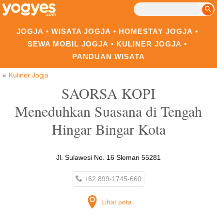
JOGJA
WISATA JOGJA
HOMESTAY JOGJA
SEWA MOBIL JOGJA
KULINER JOGJA
PANDUAN WISATA
Kuliner Jogja
SAORSA KOPI
Meneduhkan Suasana di Tengah
Hingar Bingar Kota
Jl. Sulawesi No. 16 Sleman 55281
+62 899-1745-660
Lihat peta