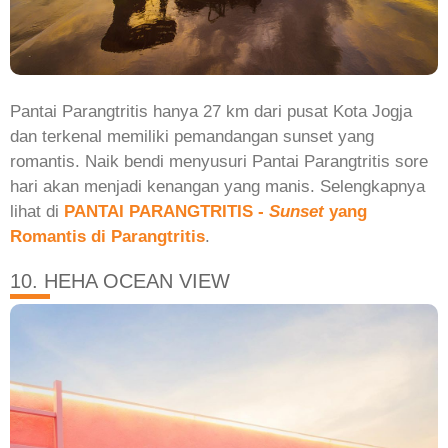
Pantai Parangtritis hanya 27 km dari pusat Kota Jogja
dan terkenal memiliki pemandangan sunset yang
romantis. Naik bendi menyusuri Pantai Parangtritis sore
hari akan menjadi kenangan yang manis. Selengkapnya
lihat di
PANTAI PARANGTRITIS -
Sunset
yang
Romantis di Parangtritis
.
10. HEHA OCEAN VIEW