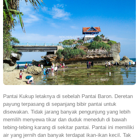
Pantai Kukup letaknya di sebelah Pantai Baron. Deretan
payung terpasang di sepanjang bibir pantai untuk
disewakan. Tidak jarang banyak pengunjung yang lebih
memilih menyewa tikar dan duduk meneduh di bawah
tebing-tebing karang di sekitar pantai. Pantai ini memiliki
air yang jernih dan banyak terdapat ikan-ikan kecil. Tak