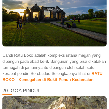
Candi Ratu Boko adalah kompleks istana megah yang
dibangun pada abad ke-8. Bangunan yang bisa dikatakan
termegah di jamannya itu dibangun oleh salah satu
kerabat pendiri Borobudur. Selengkapnya lihat di
RATU
BOKO - Kemegahan di Bukit Penuh Kedamaian
.
20. GOA PINDUL