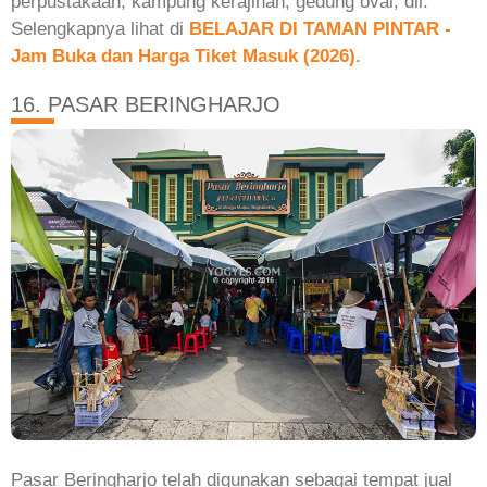
perpustakaan, kampung kerajinan, gedung oval, dll.
Selengkapnya lihat di
BELAJAR DI TAMAN PINTAR -
Jam Buka dan Harga Tiket Masuk (2026)
.
16. PASAR BERINGHARJO
Pasar Beringharjo telah digunakan sebagai tempat jual