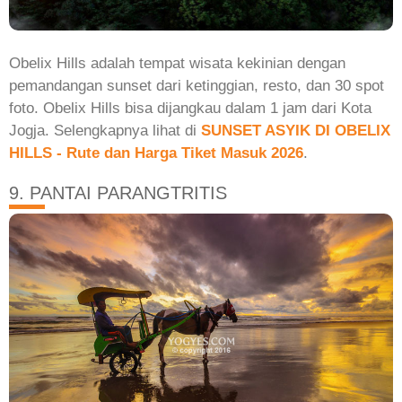
Obelix Hills adalah tempat wisata kekinian dengan
pemandangan sunset dari ketinggian, resto, dan 30 spot
foto. Obelix Hills bisa dijangkau dalam 1 jam dari Kota
Jogja. Selengkapnya lihat di
SUNSET ASYIK DI OBELIX
HILLS - Rute dan Harga Tiket Masuk 2026
.
9. PANTAI PARANGTRITIS