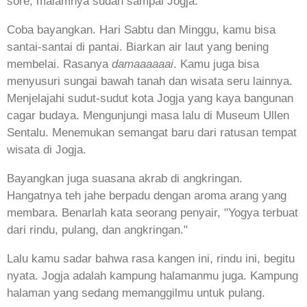
sore, malamnya sudah sampai Jogja.
Coba bayangkan. Hari Sabtu dan Minggu, kamu bisa
santai-santai di pantai. Biarkan air laut yang bening
membelai. Rasanya
damaaaaaai
. Kamu juga bisa
menyusuri sungai bawah tanah dan wisata seru lainnya.
Menjelajahi sudut-sudut kota Jogja yang kaya bangunan
cagar budaya. Mengunjungi masa lalu di Museum Ullen
Sentalu. Menemukan semangat baru dari ratusan tempat
wisata di Jogja.
Bayangkan juga suasana akrab di angkringan.
Hangatnya teh jahe berpadu dengan aroma arang yang
membara. Benarlah kata seorang penyair, "Yogya terbuat
dari rindu, pulang, dan angkringan."
Lalu kamu sadar bahwa rasa kangen ini, rindu ini, begitu
nyata. Jogja adalah kampung halamanmu juga. Kampung
halaman yang sedang memanggilmu untuk pulang.