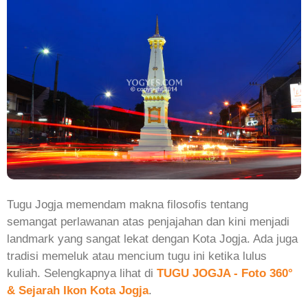
Tugu Jogja memendam makna filosofis tentang
semangat perlawanan atas penjajahan dan kini menjadi
landmark yang sangat lekat dengan Kota Jogja. Ada juga
tradisi memeluk atau mencium tugu ini ketika lulus
kuliah. Selengkapnya lihat di
TUGU JOGJA - Foto 360°
& Sejarah Ikon Kota Jogja
.