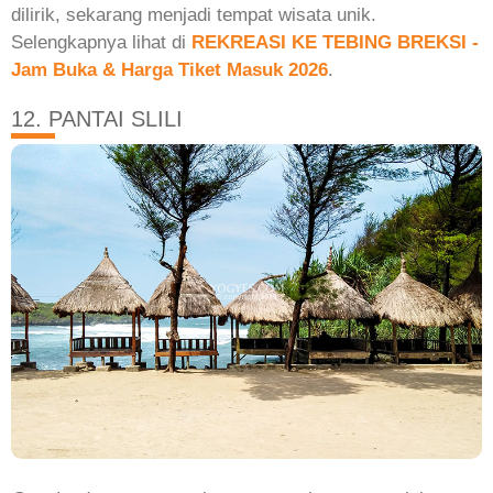
dilirik, sekarang menjadi tempat wisata unik.
Selengkapnya lihat di
REKREASI KE TEBING BREKSI -
Jam Buka & Harga Tiket Masuk 2026
.
12. PANTAI SLILI