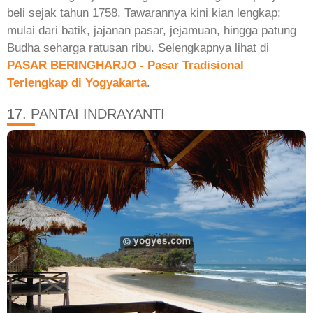
beli sejak tahun 1758. Tawarannya kini kian lengkap;
mulai dari batik, jajanan pasar, jejamuan, hingga patung
Budha seharga ratusan ribu. Selengkapnya lihat di
PASAR BERINGHARJO - Pasar Tradisional
Terlengkap di Yogyakarta
.
17. PANTAI INDRAYANTI