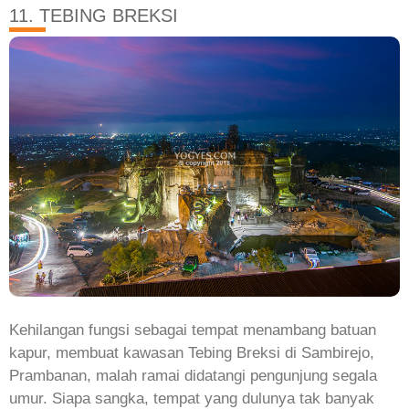
11. TEBING BREKSI
Kehilangan fungsi sebagai tempat menambang batuan
kapur, membuat kawasan Tebing Breksi di Sambirejo,
Prambanan, malah ramai didatangi pengunjung segala
umur. Siapa sangka, tempat yang dulunya tak banyak