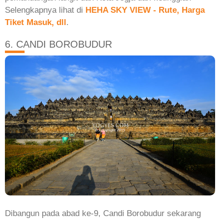
Selengkapnya lihat di
HEHA SKY VIEW - Rute, Harga
Tiket Masuk, dll
.
6. CANDI BOROBUDUR
Dibangun pada abad ke-9, Candi Borobudur sekarang