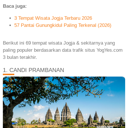
Baca juga:
3 Tempat Wisata Jogja Terbaru 2026
57 Pantai Gunungkidul Paling Terkenal (2026)
Berikut ini 69 tempat wisata Jogja & sekitarnya yang
paling populer berdasarkan data trafik situs YogYes.com
3 bulan terakhir.
1. CANDI PRAMBANAN