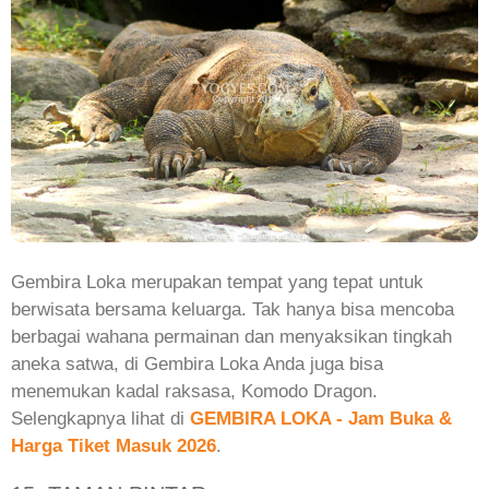
Gembira Loka merupakan tempat yang tepat untuk
berwisata bersama keluarga. Tak hanya bisa mencoba
berbagai wahana permainan dan menyaksikan tingkah
aneka satwa, di Gembira Loka Anda juga bisa
menemukan kadal raksasa, Komodo Dragon.
Selengkapnya lihat di
GEMBIRA LOKA - Jam Buka &
Harga Tiket Masuk 2026
.