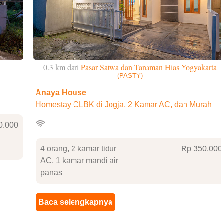
0.3 km dari
Pasar Satwa dan Tanaman Hias Yogyakarta
(PASTY)
Anaya House
Homestay CLBK di Jogja, 2 Kamar AC, dan Murah
0
.000
4 orang, 2 kamar tidur
Rp 350
.00
AC, 1 kamar mandi air
panas
Baca selengkapnya