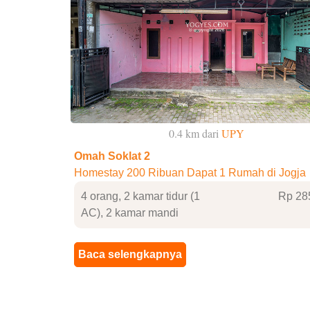
0.4 km dari
UPY
Omah Soklat 2
Homestay 200 Ribuan Dapat 1 Rumah di Jogja
4 orang, 2 kamar tidur (1
Rp 28
AC), 2 kamar mandi
Baca selengkapnya