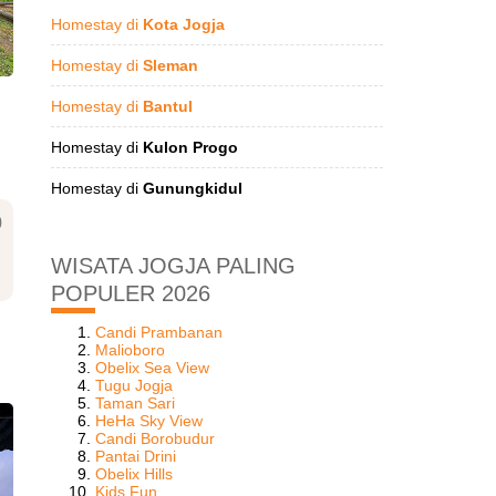
Homestay di
Kota Jogja
Homestay di
Sleman
Homestay di
Bantul
Homestay di
Kulon Progo
Homestay di
Gunungkidul
0
WISATA JOGJA PALING
POPULER 2026
Candi Prambanan
Malioboro
Obelix Sea View
Tugu Jogja
Taman Sari
HeHa Sky View
Candi Borobudur
Pantai Drini
Obelix Hills
Kids Fun