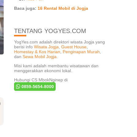
Baca juga:
16 Rental Mobil di Jogja
TENTANG YOGYES.COM
YogYes.com adalah direktori wisata Jogja yang
berisi info
Wisata Jogja
,
Guest House
,
Homestay & Kos Harian
,
Penginapan Murah
,
dan
Sewa Mobil Jogja
.
Misi kami adalah membantu wisatawan dan
menggerakkan ekonomi lokal.
Hubungi CS MbokNginep di
0859-5654-8000
0