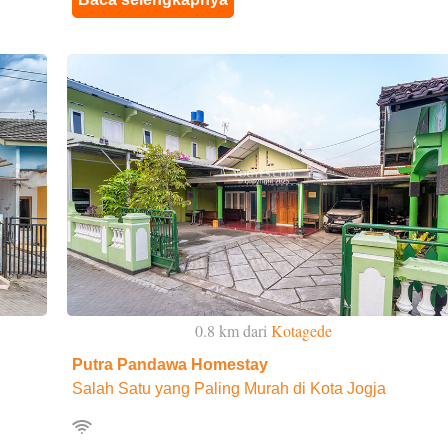
0.8 km dari
Kotagede
Putra Pandawa Homestay
Salah Satu yang Paling Murah di Kota Jogja