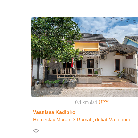
0.4 km dari
UPY
Vaanisaa Kadipiro
Homestay Murah, 3 Rumah, dekat Malioboro