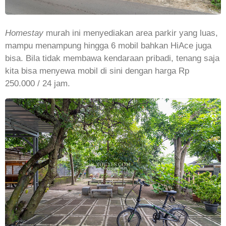
Homestay
murah ini menyediakan area parkir yang luas,
mampu menampung hingga 6 mobil bahkan HiAce juga
bisa. Bila tidak membawa kendaraan pribadi, tenang saja
kita bisa menyewa mobil di sini dengan harga Rp
250.000 / 24 jam.