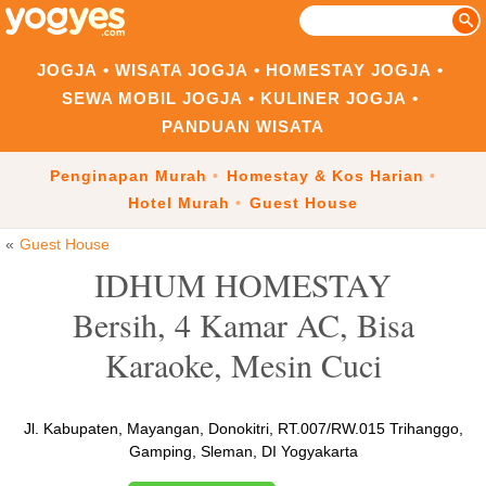
JOGJA
WISATA JOGJA
HOMESTAY JOGJA
SEWA MOBIL JOGJA
KULINER JOGJA
PANDUAN WISATA
Penginapan Murah
Homestay & Kos Harian
Hotel Murah
Guest House
Guest House
IDHUM HOMESTAY
Bersih, 4 Kamar AC, Bisa
Karaoke, Mesin Cuci
Jl. Kabupaten, Mayangan, Donokitri, RT.007/RW.015 Trihanggo,
Gamping, Sleman, DI Yogyakarta