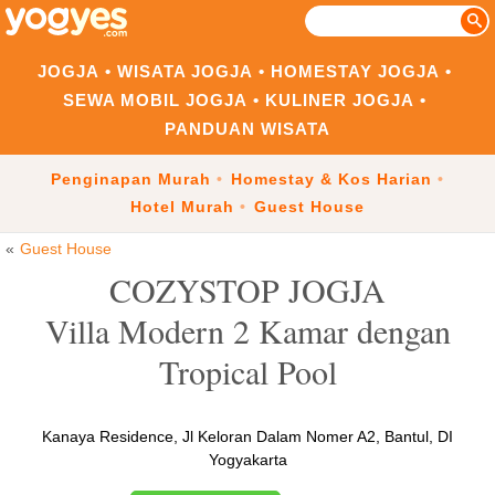
JOGJA
WISATA JOGJA
HOMESTAY JOGJA
SEWA MOBIL JOGJA
KULINER JOGJA
PANDUAN WISATA
Penginapan Murah
Homestay & Kos Harian
Hotel Murah
Guest House
Guest House
COZYSTOP JOGJA
Villa Modern 2 Kamar dengan
Tropical Pool
Kanaya Residence, Jl Keloran Dalam Nomer A2, Bantul, DI
Yogyakarta