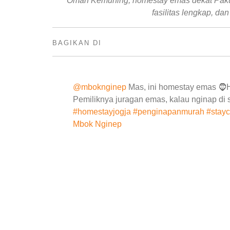
Omah Kemuning, homestay emas dekat Paku
fasilitas lengkap, da
BAGIKAN DI
@mboknginep
Mas, ini homestay emas 
Pemiliknya juragan emas, kalau nginap di 
#homestayjogja
#penginapanmurah
#stayc
Mbok Nginep