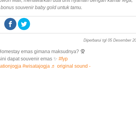
won Mall, menawarkan dua unit nyaman dengan kamar lega,
n bonus souvenir baby gold untuk tamu.
Diperbarui tgl 05 Desember 2
Homestay emas gimana maksudnya? 🧕
sini dapat souvenir emas ✨
#fyp
ationjogja
#wisatajogja
♬ original sound -