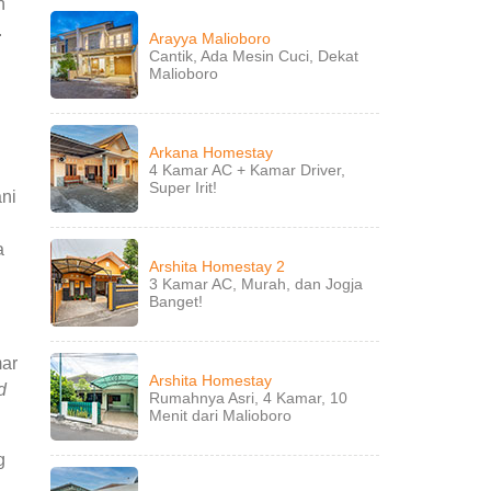
n
.
Arayya Malioboro
Cantik, Ada Mesin Cuci, Dekat
Malioboro
Arkana Homestay
4 Kamar AC + Kamar Driver,
Super Irit!
ni
a
Arshita Homestay 2
3 Kamar AC, Murah, dan Jogja
Banget!
mar
Arshita Homestay
d
Rumahnya Asri, 4 Kamar, 10
Menit dari Malioboro
g