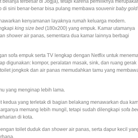
at belanja terbesar di Jogja), tetapi karena pemiliknya merupaka
p di sini benar-benar bisa pulang membawa souvenir
baby gold
enawarkan kenyamanan layaknya rumah keluarga modern.
engkapi
king size bed
(180x200) yang empuk. Kamar utamanya
dan
shower
air panas, sementara dua kamar lainnya berbagi
gan sofa empuk serta TV lengkap dengan Netflix untuk menema
iap digunakan: kompor, peralatan masak, sink, dan ruang gerak
toilet jongkok dan air panas memudahkan tamu yang membaw
tamu yang menginap lebih lama.
it kedua yang terletak di bagian belakang menawarkan dua ka
uarganya memang lebih mungil, tetapi sudah dilengkapi
sofa be
eharian di kota.
dengan toilet duduk dan
shower
air panas, serta dapur kecil yan
rhana.