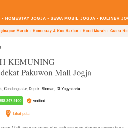
A
HOMESTAY JOGJA
SEWA MOBIL JOGJA
KULINER JO
ginapan Murah
Homestay & Kos Harian
Hotel Murah
Guest Ho
g
H KEMUNING
dekat Pakuwon Mall Jogja
k, Condongcatur, Depok, Sleman, DI Yogyakarta
98-247-9100
verified
Lihat peta