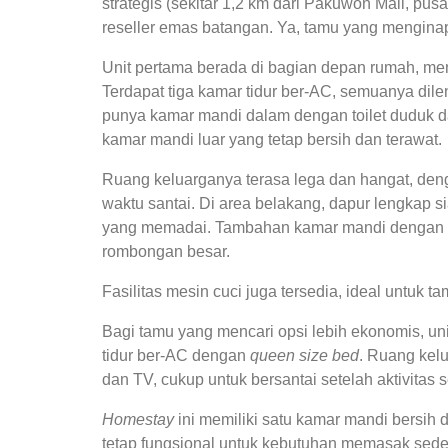
strategis (sekitar 1,2 km dari Pakuwon Mall, pus
reseller emas batangan. Ya, tamu yang mengina
Unit pertama berada di bagian depan rumah, m
Terdapat tiga kamar tidur ber-AC, semuanya dil
punya kamar mandi dalam dengan toilet duduk 
kamar mandi luar yang tetap bersih dan terawat.
Ruang keluarganya terasa lega dan hangat, den
waktu santai. Di area belakang, dapur lengkap s
yang memadai. Tambahan kamar mandi dengan 
rombongan besar.
Fasilitas mesin cuci juga tersedia, ideal untuk 
Bagi tamu yang mencari opsi lebih ekonomis, un
tidur ber-AC dengan
queen size bed
. Ruang kel
dan TV, cukup untuk bersantai setelah aktivitas s
Homestay
ini memiliki satu kamar mandi bersih 
tetap fungsional untuk kebutuhan memasak sede