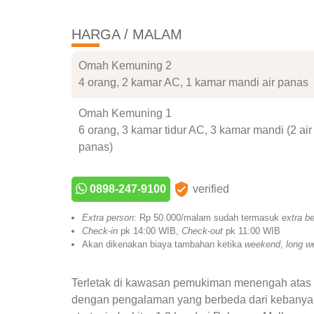
HARGA / MALAM
Omah Kemuning 2
4 orang, 2 kamar AC, 1 kamar mandi air panas
Omah Kemuning 1
6 orang, 3 kamar tidur AC, 3 kamar mandi (2 air
panas)
0898-247-9100
verified
Extra person
: Rp 50.000/malam sudah termasuk
extra b
Check
-
in
pk 14:00 WIB,
Check
-
out
pk 11:00 WIB
Akan dikenakan biaya tambahan ketika
weekend
,
long w
Terletak di kawasan pemukiman menengah atas 
dengan pengalaman yang berbeda dari kebanyak