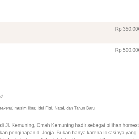
Rp 350
.00
Rp 500
.00
ed
eekend
, musim libur, Idul Fitri, Natal, dan Tahun Baru
di Jl. Kemuning, Omah Kemuning hadir sebagai pilihan homes
an penginapan di Jogja. Bukan hanya karena lokasinya yang