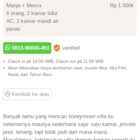
Manja + Mesra
Rp 1.500
6 orang, 2 kamar tidur
AC, 2 kamar mandi air
panas
0813-90000-451
verified
Check
-
in
pk 14:00 WIB,
Check
-
out
pk 11:00 WIB
Akan dikenakan biaya tambahan saat: musim libur, Idul Fitri,
Natal, dan Tahun Baru
Kembali ke atas
Banyak tamu yang mencari
honeymoon villa
itu
sebenarnya maunya sederhana saja: satu kamar,
private
pool
, tenang, tapi tidak jauh dari mana-mana.
Masalahnya, kebanyakan villa dengan konsep seperti itu