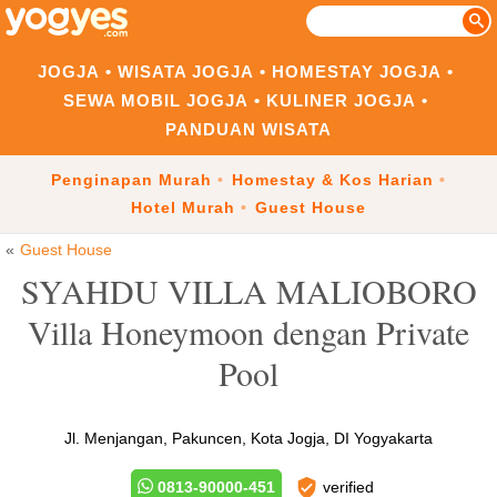
JOGJA
WISATA JOGJA
HOMESTAY JOGJA
SEWA MOBIL JOGJA
KULINER JOGJA
PANDUAN WISATA
Penginapan Murah
Homestay & Kos Harian
Hotel Murah
Guest House
Guest House
SYAHDU VILLA MALIOBORO
Villa Honeymoon dengan Private
Pool
Jl. Menjangan, Pakuncen, Kota Jogja, DI Yogyakarta
0813-90000-451
verified