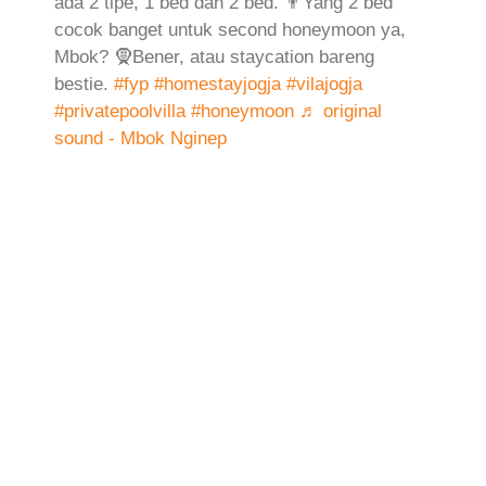
ada 2 tipe, 1 bed dan 2 bed. 👨Yang 2 bed
cocok banget untuk second honeymoon ya,
Mbok? 🧕Bener, atau staycation bareng
bestie.
#fyp
#homestayjogja
#vilajogja
#privatepoolvilla
#honeymoon
♬ original
sound - Mbok Nginep