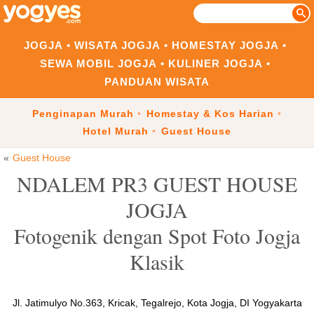
JOGJA
WISATA JOGJA
HOMESTAY JOGJA
SEWA MOBIL JOGJA
KULINER JOGJA
PANDUAN WISATA
Penginapan Murah
Homestay & Kos Harian
Hotel Murah
Guest House
Guest House
NDALEM PR3 GUEST HOUSE
JOGJA
Fotogenik dengan Spot Foto Jogja
Klasik
Jl. Jatimulyo No.363, Kricak, Tegalrejo, Kota Jogja, DI Yogyakarta