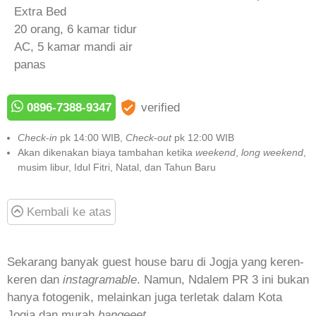
Extra Bed
20 orang, 6 kamar tidur
AC, 5 kamar mandi air
panas
0896-7388-9347
verified
Check
-
in
pk 14:00 WIB,
Check
-
out
pk 12:00 WIB
Akan dikenakan biaya tambahan ketika
weekend
,
long weekend
,
musim libur, Idul Fitri, Natal, dan Tahun Baru
Kembali ke atas
Sekarang banyak guest house baru di Jogja yang keren-
keren dan
instagramable
. Namun, Ndalem PR 3 ini bukan
hanya fotogenik, melainkan juga terletak dalam Kota
Jogja dan murah
bangeeet
.