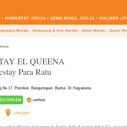
A
HOMESTAY JOGJA
SEWA MOBIL JOGJA
KULINER JO
ginapan Murah
Homestay & Kos Harian
Hotel Murah
Guest Ho
ueena
TAY EL QUEENA
stay Para Ratu
ng No.17, Plumbon, Banguntapan, Bantul, DI Yogyakarta
13-7070-234
verified
Lihat peta