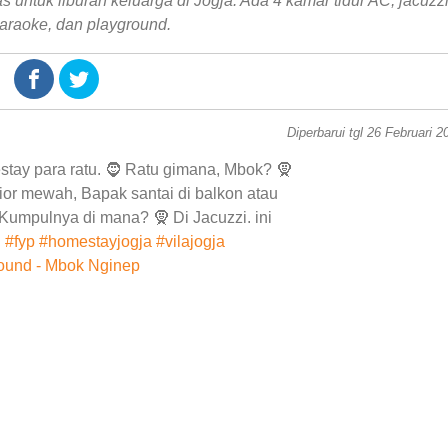
ntuk liburan keluarga di Jogja. Ada 4 kamar tidur AC, jacuzzi
araoke, dan playground.
Diperbarui tgl 26 Februari 2
stay para ratu. 🧔 Ratu gimana, Mbok? 🧕
rior mewah, Bapak santai di balkon atau
Kumpulnya di mana? 🧕 Di Jacuzzi. ini
.
#fyp
#homestayjogja
#vilajogja
sound - Mbok Nginep