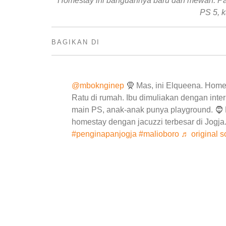
Homestay ini banguannya baru dan mewah. Pas u
PS 5, k
BAGIKAN DI
@mboknginep
🧕 Mas, ini Elqueena. Home
Ratu di rumah. Ibu dimuliakan dengan inte
main PS, anak-anak punya playground. 🧔 
homestay dengan jacuzzi terbesar di Jogja
#penginapanjogja
#malioboro
♬ original 