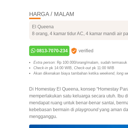
HARGA / MALAM
El Queena
8 orang, 4 kamar tidur AC, 4 kamar mandi air p
0813-7070-234
verified
Extra person
: Rp 100.000/orang/malam, sudah termasu
Check
-
in
pk 14:00 WIB,
Check
-
out
pk 11:00 WIB
Akan dikenakan biaya tambahan ketika
weekend
,
long w
Di Homestay El Queena, konsep “Homestay Para R
memperlakukan satu keluarga secara utuh. Ibu d
mendapat ruang untuk benar-benar santai, berma
kebebasan bermain di
playground
yang aman da
mengganggu.