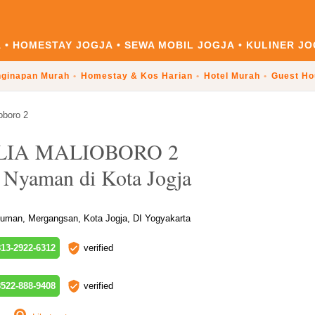
A
HOMESTAY JOGJA
SEWA MOBIL JOGJA
KULINER JO
ginapan Murah
Homestay & Kos Harian
Hotel Murah
Guest Ho
oboro 2
LIA MALIOBORO 2
Nyaman di Kota Jogja
uman, Mergangsan, Kota Jogja, DI Yogyakarta
13-2922-6312
verified
522-888-9408
verified