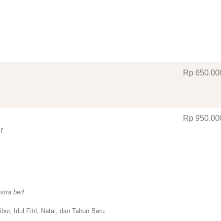
Rp 650
.00
Rp 950
.00
r
xtra bed
ibur, Idul Fitri, Natal, dan Tahun Baru