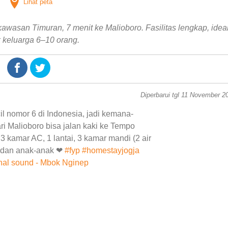
Lihat peta
wasan Timuran, 7 menit ke Malioboro. Fasilitas lengkap, idea
 keluarga 6–10 orang.
Diperbarui tgl 11 November 2
cil nomor 6 di Indonesia, jadi kemana-
i Malioboro bisa jalan kaki ke Tempo
kamar AC, 1 lantai, 3 kamar mandi (2 air
a dan anak-anak ❤
#fyp
#homestayjogja
nal sound - Mbok Nginep