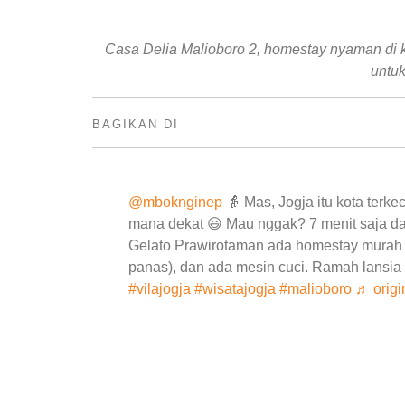
Casa Delia Malioboro 2, homestay nyaman di ka
untuk
BAGIKAN DI
@mboknginep
👵 Mas, Jogja itu kota terke
mana dekat 😃 Mau nggak? 7 menit saja dar
Gelato Prawirotaman ada homestay murah 3 
panas), dan ada mesin cuci. Ramah lansi
#vilajogja
#wisatajogja
#malioboro
♬ origi