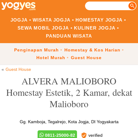
JOGJA
WISATA JOGJA
HOMESTAY JOGJA
SEWA MOBIL JOGJA
KULINER JOGJA
PANDUAN WISATA
Penginapan Murah
Homestay & Kos Harian
Hotel Murah
Guest House
Guest House
ALVERA MALIOBORO
Homestay Estetik, 2 Kamar, dekat
Malioboro
Gg. Kamboja, Tegalrejo, Kota Jogja, DI Yogyakarta
0811-25000-82
verified