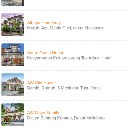
Athaya Homestay
Murah, Ada Mesin Cuci, dekat Malioboro
Avero Guest House
Kenyamanan Keluarga yang Tak Ada di Hotel
AW City House
Bersih, Ramah, 5 Menit dari Tugu Jogja
AW Griya Semilir
Dalam Benteng Keraton, Dekat Malioboro