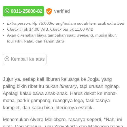
0811-25000-82
verified
Extra person
: Rp 75.000/orang/malam sudah termasuk
extra bed
Check in
pk 14:00 WIB,
Check out
pk 11:00 WIB
Akan dikenakan biaya tambahan saat:
weekend
, musim libur,
Idul Fitri, Natal, dan Tahun Baru
Kembali ke atas
Jujur ya, setiap kali liburan keluarga ke Jogja, yang
paling bikin ribet itu bukan
itinerary
, tapi urusan nginap.
Apalagi kalau bawa anak-anak. Harus dekat ke mana-
mana, parkir gampang, ruangnya lega, fasilitasnya
komplet, dan kalau bisa interiornya estetik.
Menemukan Alvera Malioboro, rasanya seperti, “Nah, ini
dia!”. Dari Stasiun Tugu Yogyakarta dan Malioboro hanya