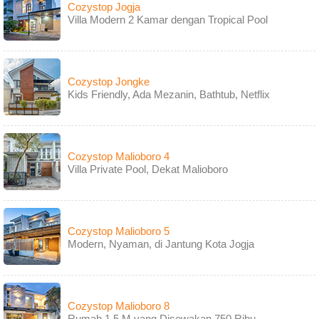
Cozystop Jogja
Villa Modern 2 Kamar dengan Tropical Pool
Cozystop Jongke
Kids Friendly, Ada Mezanin, Bathtub, Netflix
Cozystop Malioboro 4
Villa Private Pool, Dekat Malioboro
Cozystop Malioboro 5
Modern, Nyaman, di Jantung Kota Jogja
Cozystop Malioboro 8
Rumah 1,5 M yang Disewakan 750 Ribu