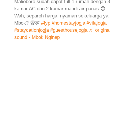
Malioboro sudah dapat full 1 rumah dengan 3
kamar AC dan 2 kamar mandi air panas 🧔
Wah, separoh harga, nyaman sekeluarga ya,
Mbok? 🧕💯
#fyp
#homestayjogja
#vilajogja
#staycationjogja
#guesthousejogja
♬ original
sound - Mbok Nginep