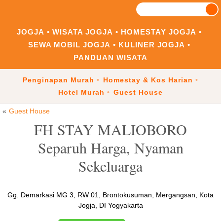
JOGJA
WISATA JOGJA
HOMESTAY JOGJA
SEWA MOBIL JOGJA
KULINER JOGJA
PANDUAN WISATA
Penginapan Murah
Homestay & Kos Harian
Hotel Murah
Guest House
Guest House
FH STAY MALIOBORO
Separuh Harga, Nyaman
Sekeluarga
Gg. Demarkasi MG 3, RW 01, Brontokusuman, Mergangsan, Kota
Jogja, DI Yogyakarta