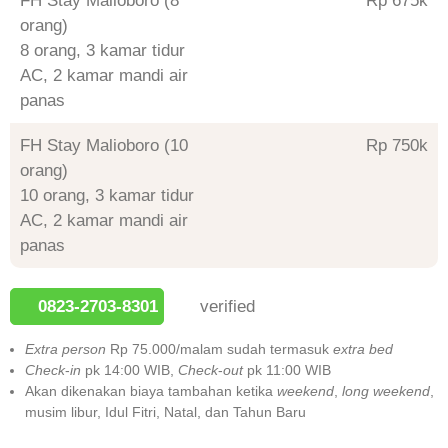
FH Stay Malioboro (8
Rp 675
orang)
8 orang, 3 kamar tidur
AC, 2 kamar mandi air
panas
FH Stay Malioboro (10
Rp 750
orang)
10 orang, 3 kamar tidur
AC, 2 kamar mandi air
panas
0823-2703-8301
verified
Extra person
Rp 75.000/malam sudah termasuk
extra bed
Check
-
in
pk 14:00 WIB,
Check
-
out
pk 11:00 WIB
Akan dikenakan biaya tambahan ketika
weekend
,
long weekend
,
musim libur, Idul Fitri, Natal, dan Tahun Baru