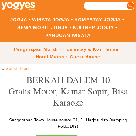
JOGJA
WISATA JOGJA
HOMESTAY JOGJA
SEWA MOBIL JOGJA
KULINER JOGJA
PANDUAN WISATA
Penginapan Murah
Homestay & Kos Harian
Hotel Murah
Guest House
Guest House
BERKAH DALEM 10
Gratis Motor, Kamar Sopir, Bisa
Karaoke
Sanggrahan Town House nomor C1, Jl. Harjosudiro (samping
Polda DIY)