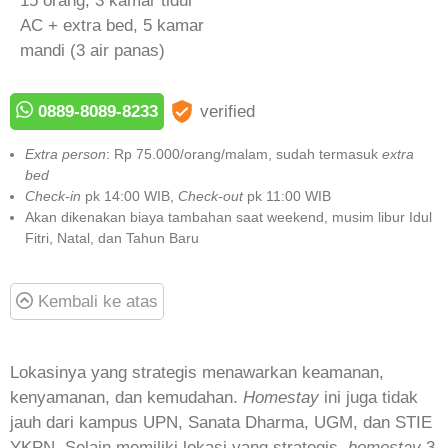
15 orang, 3 kamar tidur
AC + extra bed, 5 kamar
mandi (3 air panas)
0889-8089-8233
verified
Extra person
: Rp 75.000/orang/malam, sudah termasuk
extra
bed
Check-in
pk 14:00 WIB,
Check-out
pk 11:00 WIB
Akan dikenakan biaya tambahan saat weekend, musim libur Idul
Fitri, Natal, dan Tahun Baru
Kembali ke atas
Lokasinya yang strategis menawarkan keamanan,
kenyamanan, dan kemudahan.
Homestay
ini juga tidak
jauh dari kampus UPN, Sanata Dharma, UGM, dan STIE
YKPN. Selain memiliki lokasi yang strategis,
homestay
3