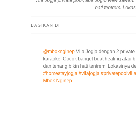
Vila Jogja private pool, ada Joglo view sawah
hati tentrem. Lokas
BAGIKAN DI
@mboknginep
Vila Jogja dengan 2 private
karaoke. Cocok banget buat healing atau 
dan tenang bikin hati tentrem. Lokasinya d
#homestayjogja
#vilajogja
#privatepoolvill
Mbok Nginep