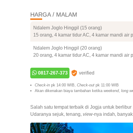
HARGA / MALAM
Ndalem Joglo Hinggil (15 orang)
15 orang, 4 kamar tidur AC, 4 kamar mandi air 
Ndalem Joglo Hinggil (20 orang)
20 orang, 4 kamar tidur AC, 4 kamar mandi air 
0817-267-373
verified
Check
-
in
pk 14:00 WIB,
Check
-
out
pk 11:00 WIB
Akan dikenakan biaya tambahan ketika
weekend
,
long w
Salah satu tempat terbaik di Jogja untuk berli
Udaranya sejuk, tenang,
view
-nya indah, banyak