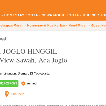
A
HOMESTAY JOGJA
SEWA MOBIL JOGJA
KULINER JO
ginapan Murah
Homestay & Kos Harian
Hotel Murah
Guest Ho
nggil
 JOGLO HINGGIL
, View Sawah, Ada Joglo
embinangun, Sleman, DI Yogyakarta
817-267-373
verified
Lihat peta