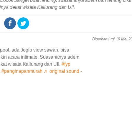
. Cocok banget buat healing, suasananya adem dan tenang biki
inya dekat wisata Kaliurang dan UII.
Diperbarui tgl 19 Mei 2
 pool, ada Joglo view sawah, bisa
bikin acara intimate. Suasananya adem
ekat wisata Kaliurang dan UII.
#fyp
a
#penginapanmurah
♬ original sound -