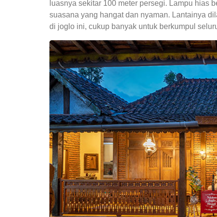
luasnya sekitar 100 meter persegi. Lampu hias 
suasana yang hangat dan nyaman. Lantainya dilap
di joglo ini, cukup banyak untuk berkumpul selu