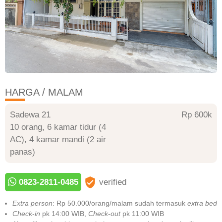
HARGA / MALAM
Sadewa 21
Rp 600
10 orang, 6 kamar tidur (4
AC), 4 kamar mandi (2 air
panas)
0823-2811-0485
verified
Extra person
: Rp 50.000/orang/malam sudah termasuk
extra bed
Check
-
in
pk 14:00 WIB,
Check
-
out
pk 11:00 WIB