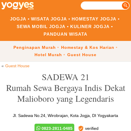
JOGJA
WISATA JOGJA
HOMESTAY JOGJA
SEWA MOBIL JOGJA
KULINER JOGJA
PANDUAN WISATA
Penginapan Murah
Homestay & Kos Harian
Hotel Murah
Guest House
Guest House
SADEWA 21
Rumah Sewa Bergaya Indis Dekat
Malioboro yang Legendaris
Jl. Sadewa No.24, Wirobrajan, Kota Jogja, DI Yogyakarta
0823-2811-0485
verified