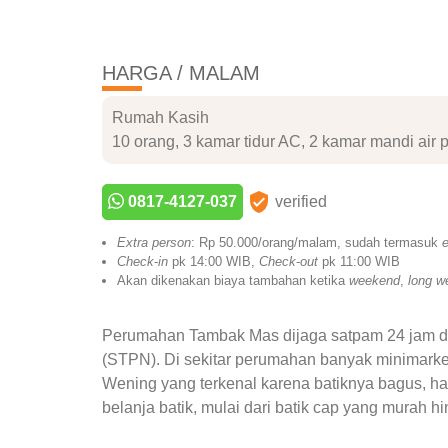
HARGA / MALAM
Rumah Kasih
10 orang, 3 kamar tidur AC, 2 kamar mandi air 
0817-4127-037
verified
Extra person
: Rp 50.000/orang/malam, sudah termasuk
e
Check
-
in
pk 14:00 WIB,
Check
-
out
pk 11:00 WIB
Akan dikenakan biaya tambahan ketika
weekend
,
long w
Perumahan Tambak Mas dijaga satpam 24 jam da
(STPN). Di sekitar perumahan banyak minimarket
Wening yang terkenal karena batiknya bagus, ha
belanja batik, mulai dari batik cap yang murah hi