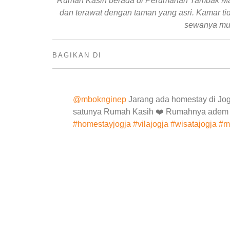
Rumah Kasih berada di Perumahan Tambak Mas,
dan terawat dengan taman yang asri. Kamar ti
sewanya mura
BAGIKAN DI
@mboknginep
Jarang ada homestay di Jog
satunya Rumah Kasih ❤️ Rumahnya adem d
#homestayjogja
#vilajogja
#wisatajogja
#m