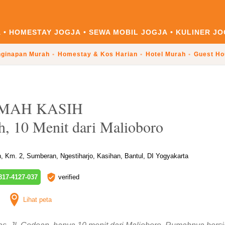
A
HOMESTAY JOGJA
SEWA MOBIL JOGJA
KULINER JO
ginapan Murah
Homestay & Kos Harian
Hotel Murah
Guest Ho
MAH KASIH
h, 10 Menit dari Malioboro
Km. 2, Sumberan, Ngestiharjo, Kasihan, Bantul, DI Yogyakarta
17-4127-037
verified
Lihat peta