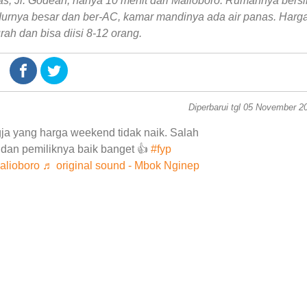
 Jl. Godean, hanya 10 menit dari Malioboro. Rumahnya bersi
durnya besar dan ber-AC, kamar mandinya ada air panas. Harg
h dan bisa diisi 8-12 orang.
Diperbarui tgl 05 November 2
ja yang harga weekend tidak naik. Salah
an pemiliknya baik banget 👍
#fyp
alioboro
♬ original sound - Mbok Nginep