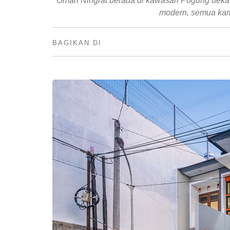
Omah Ningrat berada di kawasan Pogung dekat 
modern, semua kama
BAGIKAN DI