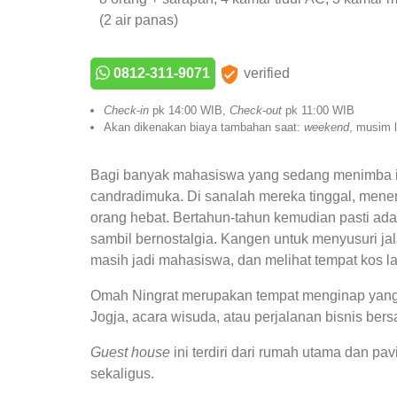
(2 air panas)
0812-311-9071
verified
Check
-
in
pk 14:00 WIB,
Check
-
out
pk 11:00 WIB
Akan dikenakan biaya tambahan saat:
weekend
, musim l
Bagi banyak mahasiswa yang sedang menimba 
candradimuka. Di sanalah mereka tinggal, mene
orang hebat. Bertahun-tahun kemudian pasti ad
sambil bernostalgia. Kangen untuk menyusuri ja
masih jadi mahasiswa, dan melihat tempat kos l
Omah Ningrat merupakan tempat menginap yang s
Jogja, acara wisuda, atau perjalanan bisnis ber
Guest house
ini terdiri dari rumah utama dan p
sekaligus.