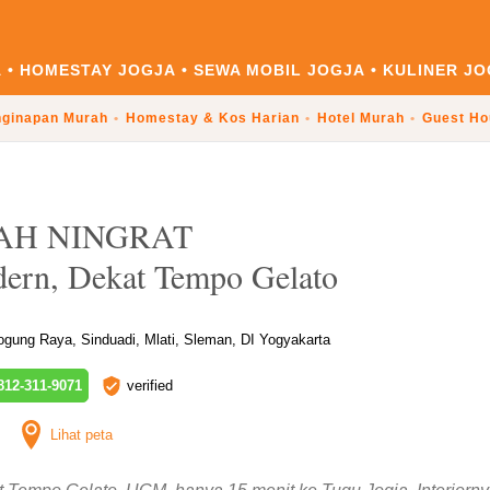
A
HOMESTAY JOGJA
SEWA MOBIL JOGJA
KULINER JO
ginapan Murah
Homestay & Kos Harian
Hotel Murah
Guest Ho
AH NINGRAT
dern, Dekat Tempo Gelato
ogung Raya, Sinduadi, Mlati, Sleman, DI Yogyakarta
12-311-9071
verified
Lihat peta