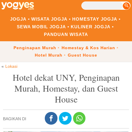
JOGJA
WISATA JOGJA
HOMESTAY JOGJA
SEWA MOBIL JOGJA
KULINER JOGJA
PANDUAN WISATA
Penginapan Murah
Homestay & Kos Harian
Hotel Murah
Guest House
Lokasi
Hotel dekat UNY, Penginapan
Murah, Homestay, dan Guest
House
BAGIKAN DI