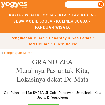
JOGJA
WISATA JOGJA
HOMESTAY JOGJA
SEWA MOBIL JOGJA
KULINER JOGJA
PANDUAN WISATA
Penginapan Murah
Homestay & Kos Harian
Hotel Murah
Guest House
Penginapan Murah
GRAND ZEA
Murahnya Pas untuk Kita,
Lokasinya dekat De Mata
Gg. Pulanggeni No.5/421A, Jl. Golo, Pandeyan, Umbulharjo, Kota
Jogja, DI Yogyakarta