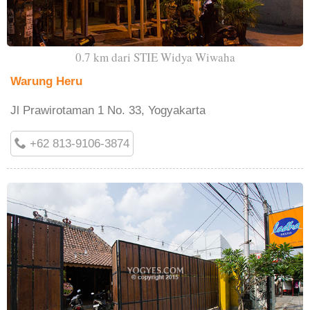
0.7 km dari STIE Widya Wiwaha
Warung Heru
Jl Prawirotaman 1 No. 33, Yogyakarta
+62 813-9106-3874