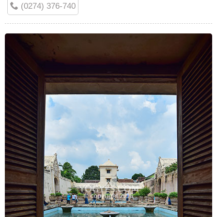
(0274) 376-740