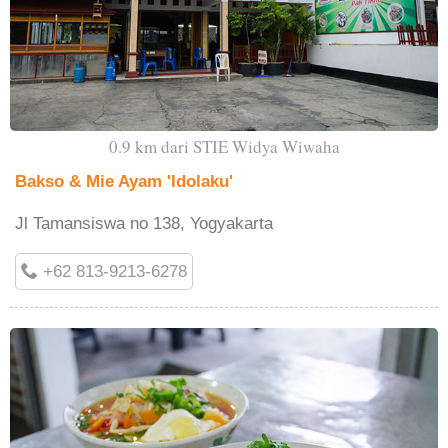
0.9 km dari STIE Widya Wiwaha
Bakso & Mie Ayam 'Idolaku'
Jl Tamansiswa no 138, Yogyakarta
+62 813-9213-6278