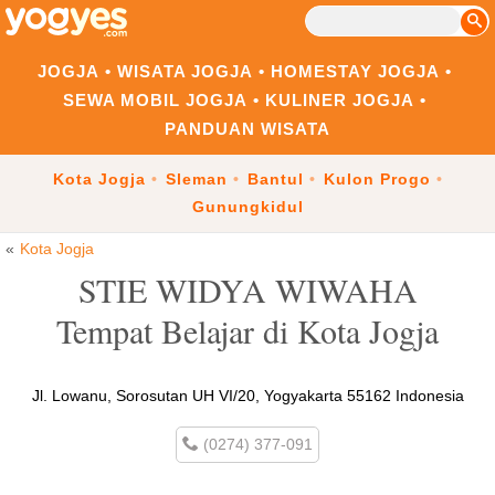
JOGJA
WISATA JOGJA
HOMESTAY JOGJA
SEWA MOBIL JOGJA
KULINER JOGJA
PANDUAN WISATA
Kota Jogja
Sleman
Bantul
Kulon Progo
Gunungkidul
Kota Jogja
STIE WIDYA WIWAHA
Tempat Belajar di Kota Jogja
Jl. Lowanu, Sorosutan UH VI/20, Yogyakarta 55162 Indonesia
(0274) 377-091