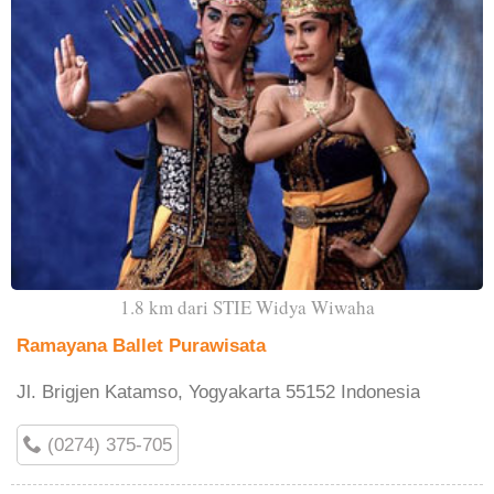
1.8 km dari STIE Widya Wiwaha
Ramayana Ballet Purawisata
Jl. Brigjen Katamso, Yogyakarta 55152 Indonesia
(0274) 375-705