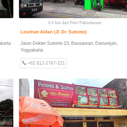
0.6 km dari Puro Pakualaman
Lesehan Aldan (Jl. Dr. Sutomo)
karta
Jalan Dokter Sutomo 23, Bausasran, Danurejan,
Yogyakarta
+62 812-2767-221