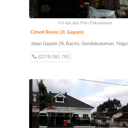
0.6 km dari Puro Pakualaman
Cimoll Resto (Jl. Gayam)
Jalan Gayam 29, Baciro, Gondokusuman, Yogya
(0274) 581-785