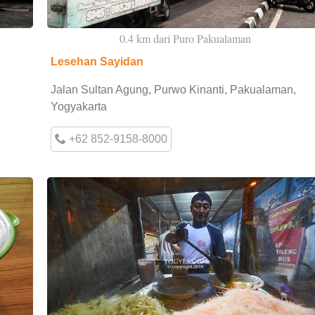
0.4 km dari Puro Pakualaman
Lesehan Sayidan
Jalan Sultan Agung, Purwo Kinanti, Pakualaman,
Yogyakarta
+62 852-9158-8000