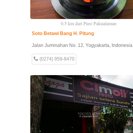
0.5 km dari Puro Pakualaman
Soto Betawi Bang H. Pitung
Jalan Juminahan No. 12, Yogyakarta, Indonesia
(0274) 959-8470