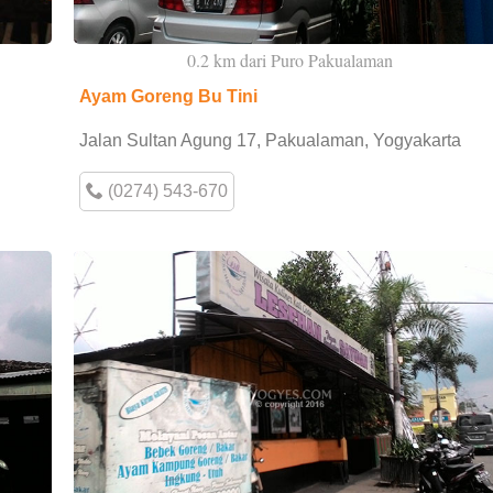
0.2 km dari Puro Pakualaman
Ayam Goreng Bu Tini
Jalan Sultan Agung 17, Pakualaman, Yogyakarta
(0274) 543-670