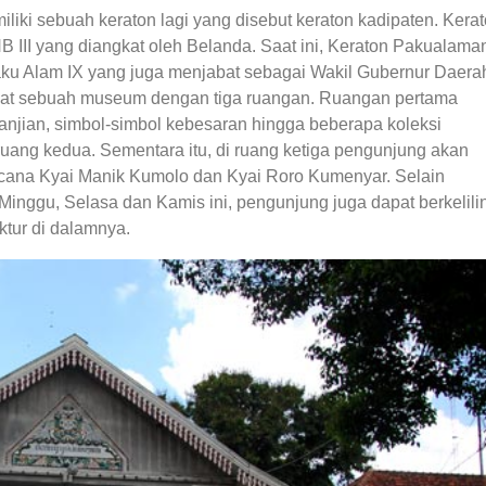
liki sebuah keraton lagi yang disebut keraton kadipaten. Kera
B III yang diangkat oleh Belanda. Saat ini, Keraton Pakualama
aku Alam IX yang juga menjabat sebagai Wakil Gubernur Daera
dapat sebuah museum dengan tiga ruangan. Ruangan pertama
rjanjian, simbol-simbol kebesaran hingga beberapa koleksi
 ruang kedua. Sementara itu, di ruang ketiga pengunjung akan
ncana Kyai Manik Kumolo dan Kyai Roro Kumenyar. Selain
inggu, Selasa dan Kamis ini, pengunjung juga dapat berkelili
ktur di dalamnya.