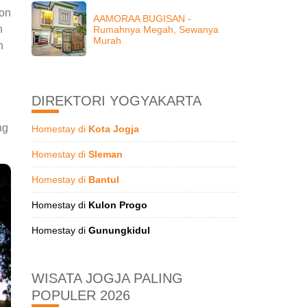
ton
AAMORAA BUGISAN -
n
Rumahnya Megah, Sewanya
Murah
h
DIREKTORI YOGYAKARTA
ng
Homestay di
Kota Jogja
Homestay di
Sleman
Homestay di
Bantul
Homestay di
Kulon Progo
Homestay di
Gunungkidul
WISATA JOGJA PALING
POPULER 2026