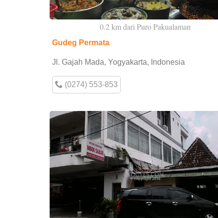
0.2 km dari Puro Pakualaman
Gudeg Permata
Jl. Gajah Mada, Yogyakarta, Indonesia
(0274) 553-853