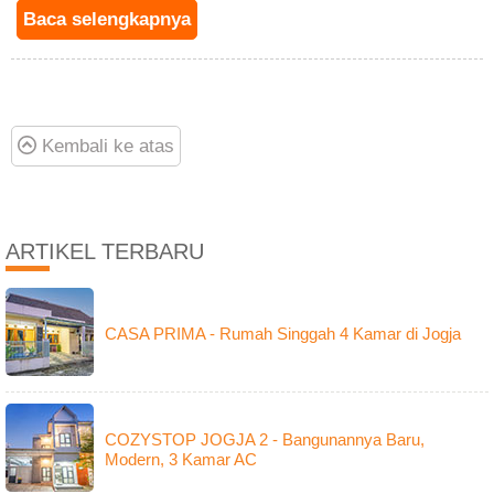
Baca selengkapnya
Kembali ke atas
ARTIKEL TERBARU
CASA PRIMA - Rumah Singgah 4 Kamar di Jogja
COZYSTOP JOGJA 2 - Bangunannya Baru,
Modern, 3 Kamar AC