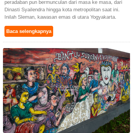
peradaban pun bermunculan dari masa ke masa, dari
Dinasti Syailendra hingga kota metropolitan saat ini.
Inilah Sleman, kawasan emas di utara Yogyakarta.
Baca selengkapnya