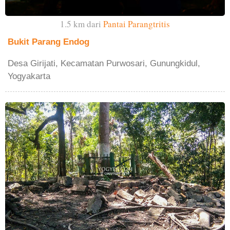
1.5 km dari
Pantai Parangtritis
Bukit Parang Endog
Desa Girijati, Kecamatan Purwosari, Gunungkidul,
Yogyakarta