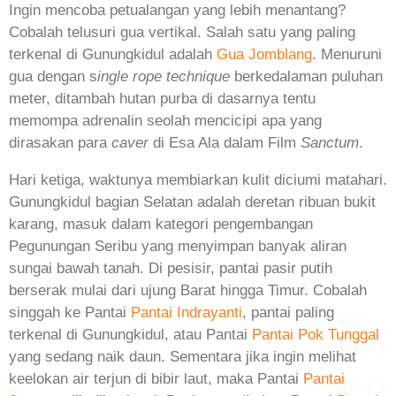
Ingin mencoba petualangan yang lebih menantang?
Cobalah telusuri gua vertikal. Salah satu yang paling
terkenal di Gunungkidul adalah
Gua Jomblang
. Menuruni
gua dengan s
ingle rope technique
berkedalaman puluhan
meter, ditambah hutan purba di dasarnya tentu
memompa adrenalin seolah mencicipi apa yang
dirasakan para
caver
di Esa Ala dalam Film
Sanctum
.
Hari ketiga, waktunya membiarkan kulit diciumi matahari.
Gunungkidul bagian Selatan adalah deretan ribuan bukit
karang, masuk dalam kategori pengembangan
Pegunungan Seribu yang menyimpan banyak aliran
sungai bawah tanah. Di pesisir, pantai pasir putih
berserak mulai dari ujung Barat hingga Timur. Cobalah
singgah ke Pantai
Pantai Indrayanti
, pantai paling
terkenal di Gunungkidul, atau Pantai
Pantai Pok Tunggal
yang sedang naik daun. Sementara jika ingin melihat
keelokan air terjun di bibir laut, maka Pantai
Pantai