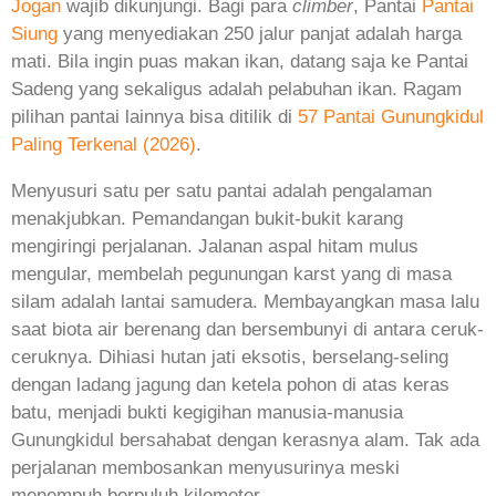
Jogan
wajib dikunjungi. Bagi para
climber
, Pantai
Pantai
Siung
yang menyediakan 250 jalur panjat adalah harga
mati. Bila ingin puas makan ikan, datang saja ke Pantai
Sadeng yang sekaligus adalah pelabuhan ikan. Ragam
pilihan pantai lainnya bisa ditilik di
57 Pantai Gunungkidul
Paling Terkenal (2026)
.
Menyusuri satu per satu pantai adalah pengalaman
menakjubkan. Pemandangan bukit-bukit karang
mengiringi perjalanan. Jalanan aspal hitam mulus
mengular, membelah pegunungan karst yang di masa
silam adalah lantai samudera. Membayangkan masa lalu
saat biota air berenang dan bersembunyi di antara ceruk-
ceruknya. Dihiasi hutan jati eksotis, berselang-seling
dengan ladang jagung dan ketela pohon di atas keras
batu, menjadi bukti kegigihan manusia-manusia
Gunungkidul bersahabat dengan kerasnya alam. Tak ada
perjalanan membosankan menyusurinya meski
menempuh berpuluh kilometer.