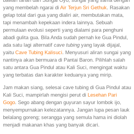
bawah tanah dari Sungai Oyo, sungai yang sama dengan
yang membelah ngarai di
Air Terjun Sri Gethuk
. Rasakan
gelap total dari gua yang dialiri air, membutakan mata,
tapi menambah kepekaan indera lainnya. Sebuah
permulaan evolusi seperti yang dialami para penghuni
abadi gulita gua. Bila Anda sudah pernah ke Gua Pindul,
ada satu lagi alternatif
cave tubing
yang layak dijajal,
yaitu
Cave Tubing Kalisuci
. Menyusuri aliran sungai yang
nantinya akan bermuara di Pantai Baron. Pilihlah salah
satu antara Gua Pindul atau Kali Suci, mengingat waktu
yang terbatas dan karakter keduanya yang mirip.
Jam makan siang, selesai cave tubing di Gua Pindul atau
Kali Suci, mampirlah mengisi perut di
Lesehan Pari
Gogo
. Sego abang dengan guyuran sayur lombok ijo,
menyempurnakan kelezatannya. Jangan lupa pesan lauk
belalang goreng; serangga yang semula hama ini diolah
menjadi makanan khas yang banyak dicari.