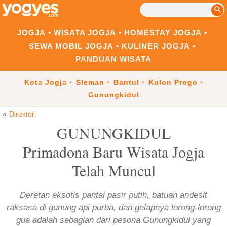
JOGJA
WISATA JOGJA
HOMESTAY JOGJA
SEWA MOBIL JOGJA
KULINER JOGJA
PANDUAN WISATA
Kota Jogja
Sleman
Bantul
Kulon Progo
Gunungkidul
Direktori
GUNUNGKIDUL
Primadona Baru Wisata Jogja
Telah Muncul
Deretan eksotis pantai pasir putih, batuan andesit
raksasa di gunung api purba, dan gelapnya lorong-lorong
gua adalah sebagian dari pesona Gunungkidul yang