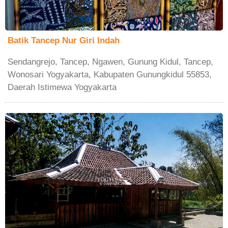
Batik Tancep Nur Giri Indah
Sendangrejo, Tancep, Ngawen, Gunung Kidul, Tancep,
Wonosari Yogyakarta, Kabupaten Gunungkidul 55853,
Daerah Istimewa Yogyakarta