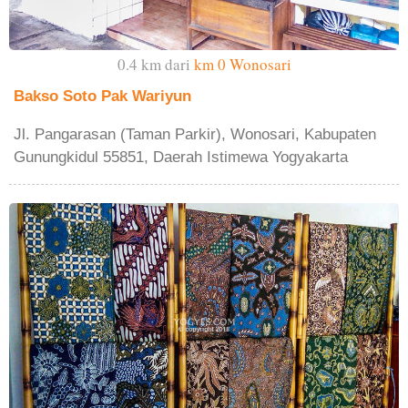
0.4 km dari
km 0 Wonosari
Bakso Soto Pak Wariyun
Jl. Pangarasan (Taman Parkir), Wonosari, Kabupaten
Gunungkidul 55851, Daerah Istimewa Yogyakarta