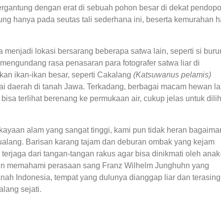
rgantung dengan erat di sebuah pohon besar di dekat pendopo
ung hanya pada seutas tali sederhana ini, beserta kemurahan h
ga menjadi lokasi bersarang beberapa satwa lain, seperti si bur
mengundang rasa penasaran para fotografer satwa liar di
kan ikan-ikan besar, seperti Cakalang
(Katsuwanus pelamis)
gai daerah di tanah Jawa. Terkadang, berbagai macam hewan la
bisa terlihat berenang ke permukaan air, cukup jelas untuk dilih
kayaan alam yang sangat tinggi, kami pun tidak heran bagaima
petualang. Barisan karang tajam dan deburan ombak yang kejam
terjaga dari tangan-tangan rakus agar bisa dinikmati oleh anak
 pun memahami perasaan sang Franz Wilhelm Junghuhn yang
h Indonesia, tempat yang dulunya dianggap liar dan terasing
ang sejati.