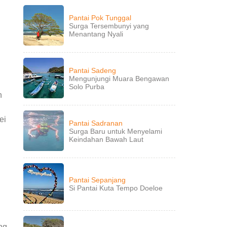
Pantai Pok Tunggal
Surga Tersembunyi yang
Menantang Nyali
Pantai Sadeng
Mengunjungi Muara Bengawan
n
Solo Purba
h
ei
Pantai Sadranan
Surga Baru untuk Menyelami
Keindahan Bawah Laut
Pantai Sepanjang
Si Pantai Kuta Tempo Doeloe
ng