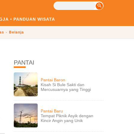
GJA
PANDUAN WISATA
las
Belanja
PANTAI
Pantai Baron
Kisah Si Bule Sakti dan
Mercusuarnya yang Tinggi
Pantai Baru
Tempat Piknik Asyik dengan
h
Kincir Angin yang Unik