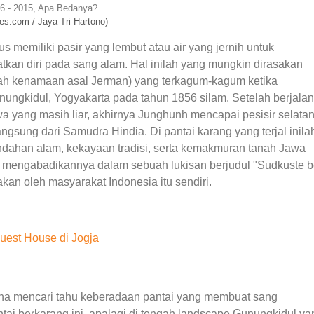
6 - 2015, Apa Bedanya?
es.com / Jaya Tri Hartono)
s memiliki pasir yang lembut atau air yang jernih untuk
an diri pada sang alam. Hal inilah yang mungkin dirasakan
jah kenamaan asal Jerman) yang terkagum-kagum ketika
ungkidul, Yogyakarta pada tahun 1856 silam. Setelah berjalan
 yang masih liar, akhirnya Junghunh mencapai pesisir selata
ngsung dari Samudra Hindia. Di pantai karang yang terjal inila
dahan alam, kekayaan tradisi, serta kemakmuran tanah Jawa
 mengabadikannya dalam sebuah lukisan berjudul "Sudkuste b
kan oleh masyarakat Indonesia itu sendiri.
est House di Jogja
ha mencari tahu keberadaan pantai yang membuat sang
tai berkarang ini, apalagi di tengah landscape Gunungkidul ya