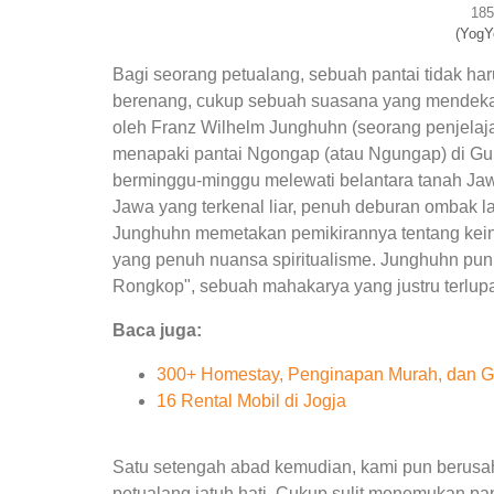
185
(YogY
Bagi seorang petualang, sebuah pantai tidak haru
berenang, cukup sebuah suasana yang mendekatk
oleh Franz Wilhelm Junghuhn (seorang penjela
menapaki pantai Ngongap (atau Ngungap) di Gun
berminggu-minggu melewati belantara tanah Jawa
Jawa yang terkenal liar, penuh deburan ombak la
Junghuhn memetakan pemikirannya tentang kein
yang penuh nuansa spiritualisme. Junghuhn pun
Rongkop", sebuah mahakarya yang justru terlupa
Baca juga:
300+ Homestay, Penginapan Murah, dan Gu
16 Rental Mobil di Jogja
Satu setengah abad kemudian, kami pun berusa
petualang jatuh hati. Cukup sulit menemukan pan