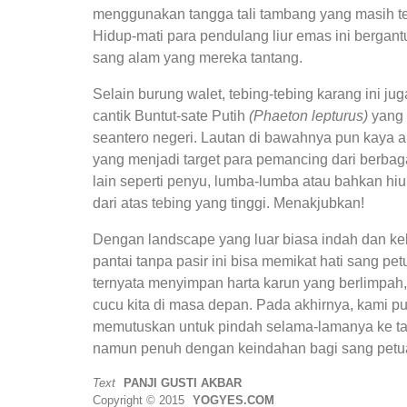
menggunakan tangga tali tambang yang masih te
Hidup-mati para pendulang liur emas ini bergant
sang alam yang mereka tantang.
Selain burung walet, tebing-tebing karang ini ju
cantik Buntut-sate Putih
(Phaeton lepturus)
yang 
seantero negeri. Lautan di bawahnya pun kaya a
yang menjadi target para pemancing dari berba
lain seperti penyu, lumba-lumba atau bahkan hiu 
dari atas tebing yang tinggi. Menakjubkan!
Dengan landscape yang luar biasa indah dan ke
pantai tanpa pasir ini bisa memikat hati sang 
ternyata menyimpan harta karun yang berlimpah, 
cucu kita di masa depan. Pada akhirnya, kami
memutuskan untuk pindah selama-lamanya ke tana
namun penuh dengan keindahan bagi sang petual
Text
PANJI GUSTI AKBAR
Copyright © 2015
YOGYES.COM