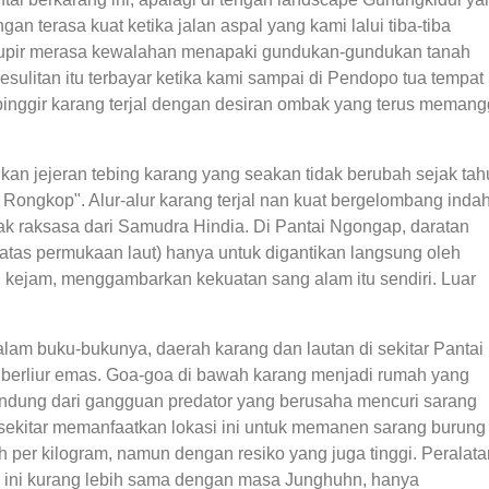
an terasa kuat ketika jalan aspal yang kami lalui tiba-tiba
supir merasa kewalahan menapaki gundukan-gundukan tanah
litan itu terbayar ketika kami sampai di Pendopo tua tempat
pinggir karang terjal dengan desiran ombak yang terus memang
kan jejeran tebing karang yang seakan tidak berubah sejak ta
i Rongkop". Alur-alur karang terjal nan kuat bergelombang inda
ak raksasa dari Samudra Hindia. Di Pantai Ngongap, daratan
 atas permukaan laut) hanya untuk digantikan langsung oleh
kejam, menggambarkan kekuatan sang alam itu sendiri. Luar
alam buku-bukunya, daerah karang dan lautan di sekitar Pantai
berliur emas. Goa-goa di bawah karang menjadi rumah yang
rlindung dari gangguan predator yang berusaha mencuri sarang
 sekitar memanfaatkan lokasi ini untuk memanen sarang burung
 per kilogram, namun dengan resiko yang juga tinggi. Peralata
 ini kurang lebih sama dengan masa Junghuhn, hanya