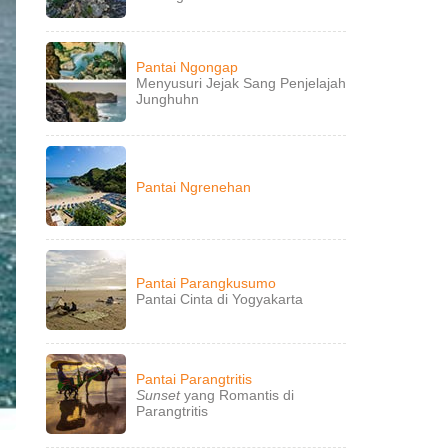
Pantai Ngongap
Menyusuri Jejak Sang Penjelajah
Junghuhn
Pantai Ngrenehan
Pantai Parangkusumo
Pantai Cinta di Yogyakarta
Pantai Parangtritis
Sunset
yang Romantis di
Parangtritis