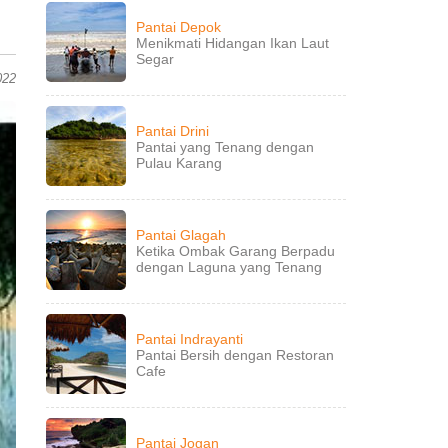
Pantai Depok
Menikmati Hidangan Ikan Laut
Segar
022
Pantai Drini
Pantai yang Tenang dengan
Pulau Karang
Pantai Glagah
Ketika Ombak Garang Berpadu
dengan Laguna yang Tenang
Pantai Indrayanti
Pantai Bersih dengan Restoran
Cafe
Pantai Jogan