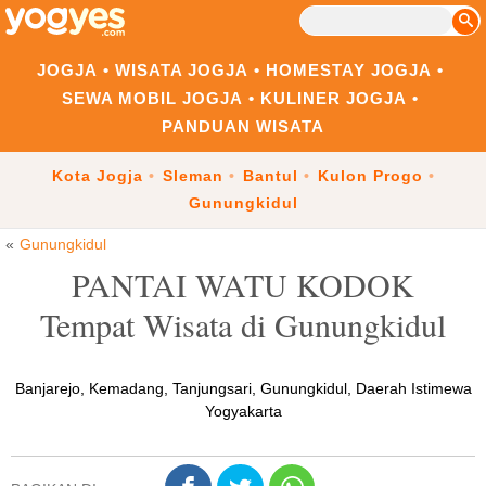
JOGJA
WISATA JOGJA
HOMESTAY JOGJA
SEWA MOBIL JOGJA
KULINER JOGJA
PANDUAN WISATA
Kota Jogja
Sleman
Bantul
Kulon Progo
Gunungkidul
Gunungkidul
PANTAI WATU KODOK
Tempat Wisata di Gunungkidul
Banjarejo, Kemadang, Tanjungsari, Gunungkidul, Daerah Istimewa
Yogyakarta