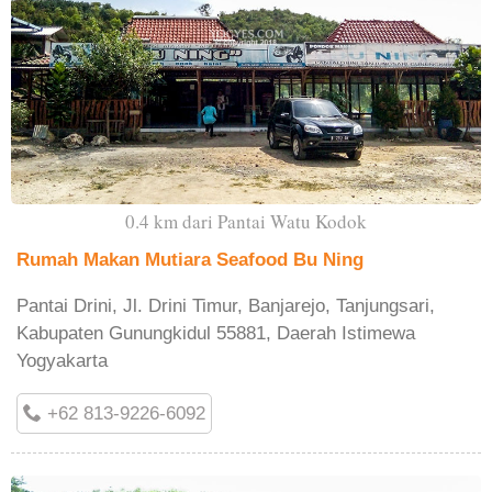
0.4 km dari Pantai Watu Kodok
Rumah Makan Mutiara Seafood Bu Ning
Pantai Drini, Jl. Drini Timur, Banjarejo, Tanjungsari,
Kabupaten Gunungkidul 55881, Daerah Istimewa
Yogyakarta
+62 813-9226-6092