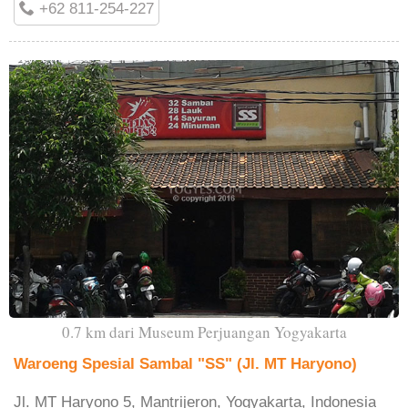
+62 811-254-227
0.7 km dari Museum Perjuangan Yogyakarta
Waroeng Spesial Sambal "SS" (Jl. MT Haryono)
Jl. MT Haryono 5, Mantrijeron, Yogyakarta, Indonesia