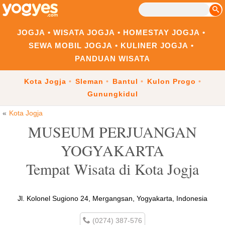
JOGJA
WISATA JOGJA
HOMESTAY JOGJA
SEWA MOBIL JOGJA
KULINER JOGJA
PANDUAN WISATA
Kota Jogja
Sleman
Bantul
Kulon Progo
Gunungkidul
Kota Jogja
MUSEUM PERJUANGAN
YOGYAKARTA
Tempat Wisata di Kota Jogja
Jl. Kolonel Sugiono 24, Mergangsan, Yogyakarta, Indonesia
(0274) 387-576