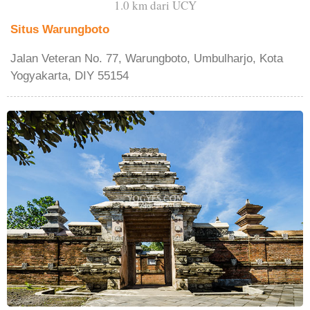
1.0 km dari UCY
Situs Warungboto
Jalan Veteran No. 77, Warungboto, Umbulharjo, Kota
Yogyakarta, DIY 55154