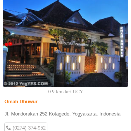
0.9 km dari UCY
Omah Dhuwur
Jl. Mondorakan 252 Kotagede, Yogyakarta, Indonesia
(0274) 374-952