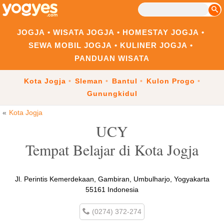
JOGJA
WISATA JOGJA
HOMESTAY JOGJA
SEWA MOBIL JOGJA
KULINER JOGJA
PANDUAN WISATA
Kota Jogja
Sleman
Bantul
Kulon Progo
Gunungkidul
Kota Jogja
UCY
Tempat Belajar di Kota Jogja
Jl. Perintis Kemerdekaan, Gambiran, Umbulharjo, Yogyakarta
55161 Indonesia
(0274) 372-274