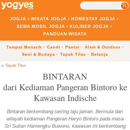
JOGJA
WISATA JOGJA
HOMESTAY JOGJA
SEWA MOBIL JOGJA
KULINER JOGJA
PANDUAN WISATA
Tempat Menarik
Candi
Pantai
Alam & Outdoor
Seni & Budaya
Tapak Tilas
Belanja
Tapak Tilas
BINTARAN
dari Kediaman Pangeran Bintoro ke
Kawasan Indische
Bintaran berkembang seiring laju jaman. Bermula dari
wilayah kediaman Pangeran Haryo Bintoro pada masa
Sri Sultan Hamengku Buwono, kawasan ini berkembang