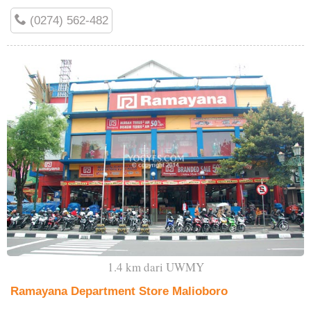
(0274) 562-482
1.4 km dari UWMY
Ramayana Department Store Malioboro