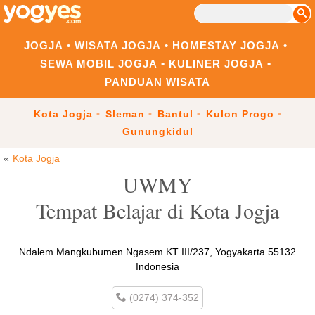
JOGJA
WISATA JOGJA
HOMESTAY JOGJA
SEWA MOBIL JOGJA
KULINER JOGJA
PANDUAN WISATA
Kota Jogja
Sleman
Bantul
Kulon Progo
Gunungkidul
Kota Jogja
UWMY
Tempat Belajar di Kota Jogja
Ndalem Mangkubumen Ngasem KT III/237, Yogyakarta 55132
Indonesia
(0274) 374-352