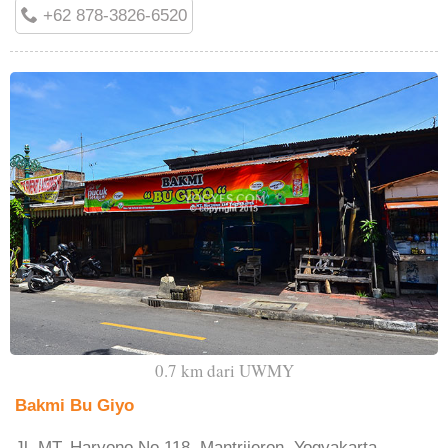
+62 878-3826-6520
0.7 km dari UWMY
Bakmi Bu Giyo
Jl. MT. Haryono No.118, Mantrijeron, Yogyakarta,