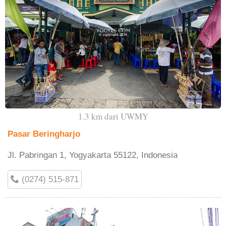
1.3 km dari UWMY
Pasar Beringharjo
Jl. Pabringan 1, Yogyakarta 55122, Indonesia
(0274) 515-871