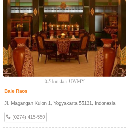
0.5 km dari UWMY
Bale Raos
Jl. Magangan Kulon 1, Yogyakarta 55131, Indonesia
(0274) 415-550