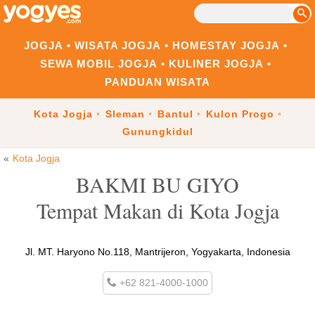
JOGJA
WISATA JOGJA
HOMESTAY JOGJA
SEWA MOBIL JOGJA
KULINER JOGJA
PANDUAN WISATA
Kota Jogja
Sleman
Bantul
Kulon Progo
Gunungkidul
Kota Jogja
BAKMI BU GIYO
Tempat Makan di Kota Jogja
Jl. MT. Haryono No.118, Mantrijeron, Yogyakarta, Indonesia
+62 821-4000-1000