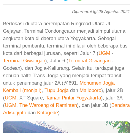
Diperbarui tgl 28 Agustus 2021
Berlokasi di utara perempatan Ringroad Utara-Jl.
Gejayan, Terminal Condongcatur menjadi simpul utama
angkutan kota di daerah utara Yogyakarta. Sebagai
terminal pembantu, terminal ini dilalui oleh beberapa bus
kota dari berbagai jurusan, seperti Jalur 7 (
UGM
-
Terminal Giwangan
), Jalur 6 (
Terminal Giwangan
-
Godean), dan Jogja-Kaliurang. Selain itu, terdapat juga
sebuah halte Trans Jogja yang menjadi tempat transit
untuk penumpang jalur 2A (@691,
Monumen Jogja
Kembali (monjali)
,
Tugu Jogja
dan
Malioboro
), jalur 2B
(
UGM
, XT Square,
Taman Pintar Yogyakarta
), jalur 3A
(
UGM
,
The Waroeng of Raminten
), dan jalur 3B (
Bandara
Adisutjipto
dan
Kotagede
).