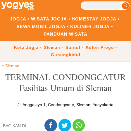
JOGJA
WISATA JOGJA
HOMESTAY JOGJA
SEWA MOBIL JOGJA
KULINER JOGJA
PANDUAN WISATA
Kota Jogja
Sleman
Bantul
Kulon Progo
Gunungkidul
Sleman
TERMINAL CONDONGCATUR
Fasilitas Umum di Sleman
Jl. Anggajaya 1, Condongcatur, Sleman, Yogyakarta
BAGIKAN DI