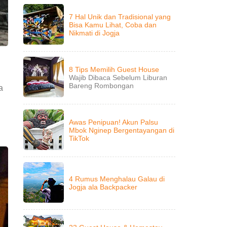
7 Hal Unik dan Tradisional yang
Bisa Kamu Lihat, Coba dan
Nikmati di Jogja
8 Tips Memilih Guest House
Wajib Dibaca Sebelum Liburan
Bareng Rombongan
a
Awas Penipuan! Akun Palsu
Mbok Nginep Bergentayangan di
TikTok
4 Rumus Menghalau Galau di
Jogja ala Backpacker