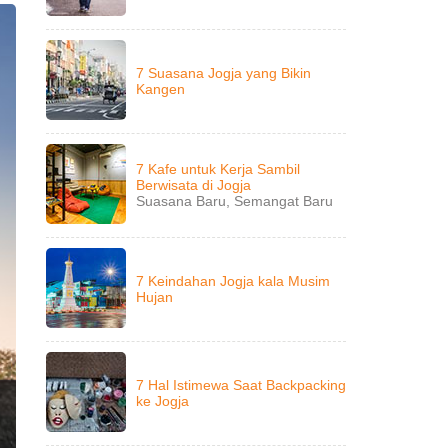
7 Suasana Jogja yang Bikin
Kangen
7 Kafe untuk Kerja Sambil
Berwisata di Jogja
Suasana Baru, Semangat Baru
7 Keindahan Jogja kala Musim
Hujan
7 Hal Istimewa Saat Backpacking
ke Jogja