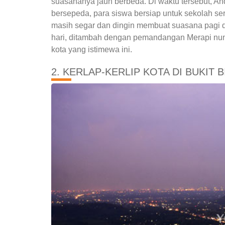
suasananya jauh berbeda. Di waktu tersebut, And
bersepeda, para siswa bersiap untuk sekolah ser
masih segar dan dingin membuat suasana pagi di 
hari, ditambah dengan pemandangan Merapi nun 
kota yang istimewa ini.
2. KERLAP-KERLIP KOTA DI BUKIT 