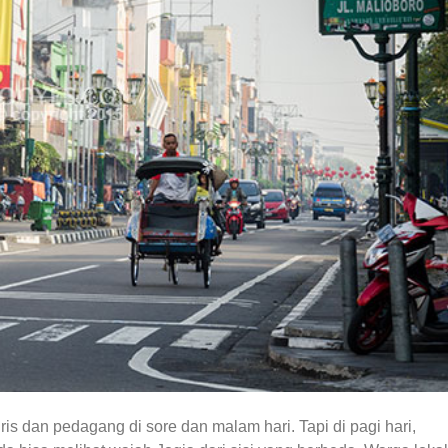
s dan pedagang di sore dan malam hari. Tapi di pagi hari,