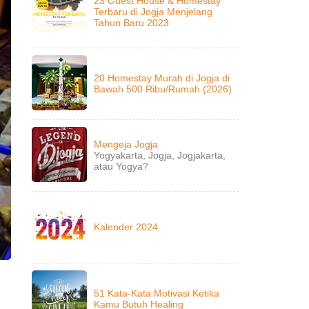
23 Guest House & Homestay
Terbaru di Jogja Menjelang
Tahun Baru 2023
20 Homestay Murah di Jogja di
Bawah 500 Ribu/Rumah (2026)
Mengeja Jogja
Yogyakarta, Jogja, Jogjakarta,
atau Yogya?
Kalender 2024
51 Kata-Kata Motivasi Ketika
Kamu Butuh Healing