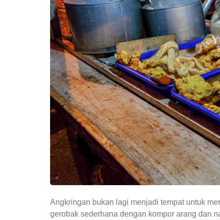
Angkringan bukan lagi menjadi tempat untuk me
gerobak sederhana dengan kompor arang dan na