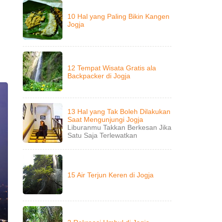
10 Hal yang Paling Bikin Kangen
Jogja
12 Tempat Wisata Gratis ala
Backpacker di Jogja
13 Hal yang Tak Boleh Dilakukan
Saat Mengunjungi Jogja
Liburanmu Takkan Berkesan Jika
Satu Saja Terlewatkan
15 Air Terjun Keren di Jogja