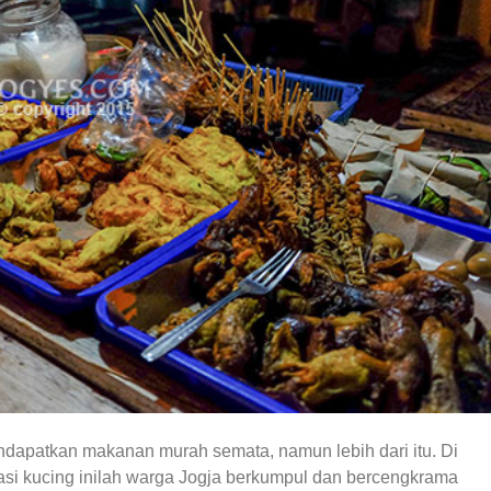
ndapatkan makanan murah semata, namun lebih dari itu. Di
si kucing inilah warga Jogja berkumpul dan bercengkrama