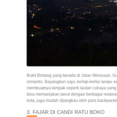
Bukit Bintang yang berada di Jalan Wonosari,
romantis. Bayangkan saja, kerlap-kerlip lampu se
membuatnya tampak seperti lautan cahaya yan
bisa memanjakan perut dengan berbagai restoran y
kota, juga mudah dijangkau oleh para backpack
3. FAJAR DI CANDI RATU BOKO