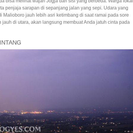
a bisa melihat wajah Jogja dari sisi yang berbeda. Warga lokal
ta penjaja sarapan di sepanjang jalan yang sepi. Udara yang
Malioboro jauh lebih asri ketimbang di saat ramai pada sore
jauh di utara, akan langsung membuat Anda jatuh cinta pada
BINTANG