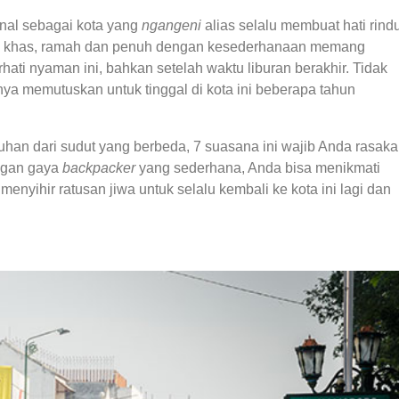
enal sebagai kota yang
ngangeni
alias selalu membuat hati rind
ng khas, ramah dan penuh dengan kesederhanaan memang
hati nyaman ini, bahkan setelah waktu liburan berakhir. Tidak
nya memutuskan untuk tinggal di kota ini beberapa tahun
uhan dari sudut yang berbeda, 7 suasana ini wajib Anda rasak
engan gaya
backpacker
yang sederhana, Anda bisa menikmati
enyihir ratusan jiwa untuk selalu kembali ke kota ini lagi dan