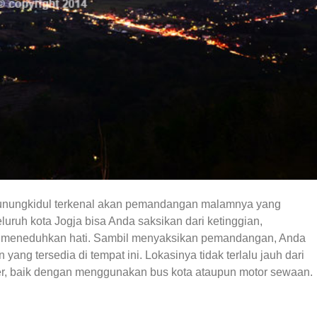
 Gunungkidul terkenal akan pemandangan malamnya yang
luruh kota Jogja bisa Anda saksikan dari ketinggian,
g meneduhkan hati. Sambil menyaksikan pemandangan, Anda
ang tersedia di tempat ini. Lokasinya tidak terlalu jauh dari
er, baik dengan menggunakan bus kota ataupun motor sewaan.