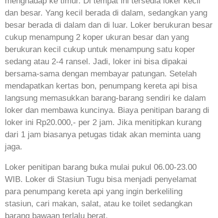
menghadap ke timur. Di tempat ini tersedia loker kecil
dan besar. Yang kecil berada di dalam, sedangkan yang
besar berada di dalam dan di luar. Loker berukuran besar
cukup menampung 2 koper ukuran besar dan yang
berukuran kecil cukup untuk menampung satu koper
sedang atau 2-4 ransel. Jadi, loker ini bisa dipakai
bersama-sama dengan membayar patungan. Setelah
mendapatkan kertas bon, penumpang kereta api bisa
langsung memasukkan barang-barang sendiri ke dalam
loker dan membawa kuncinya. Biaya penitipan barang di
loker ini Rp20.000,- per 2 jam. Jika menitipkan kurang
dari 1 jam biasanya petugas tidak akan meminta uang
jaga.
Loker penitipan barang buka mulai pukul 06.00-23.00
WIB. Loker di Stasiun Tugu bisa menjadi penyelamat
para penumpang kereta api yang ingin berkeliling
stasiun, cari makan, salat, atau ke toilet sedangkan
barang bawaan terlalu berat.