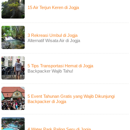
15 Air Terjun Keren di Jogja
3 Rekreasi Umbul di Jogja
Alternatif Wisata Air di Jogja
5 Tips Transportasi Hemat di Jogja
Backpacker Wajib Tahu!
5 Event Tahunan Gratis yang Wajib Dikunjungi
Backpacker di Jogja
4 Water Park Paling Seru di Jogja