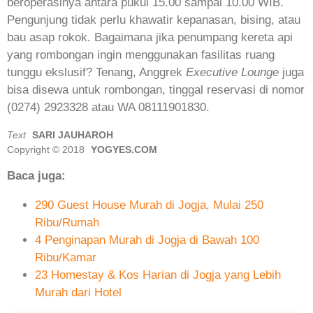
beroperasinya antara pukul 15.00 sampai 10.00 WIB.
Pengunjung tidak perlu khawatir kepanasan, bising, atau
bau asap rokok. Bagaimana jika penumpang kereta api
yang rombongan ingin menggunakan fasilitas ruang
tunggu ekslusif? Tenang, Anggrek
Executive Lounge
juga
bisa disewa untuk rombongan, tinggal reservasi di nomor
(0274) 2923328 atau WA 08111901830.
Text
SARI JAUHAROH
Copyright © 2018
YOGYES.COM
Baca juga:
290 Guest House Murah di Jogja, Mulai 250
Ribu/Rumah
4 Penginapan Murah di Jogja di Bawah 100
Ribu/Kamar
23 Homestay & Kos Harian di Jogja yang Lebih
Murah dari Hotel