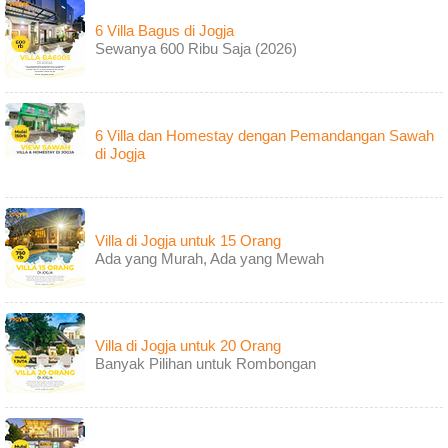
6 Villa Bagus di Jogja
Sewanya 600 Ribu Saja (2026)
6 Villa dan Homestay dengan Pemandangan Sawah
di Jogja
Villa di Jogja untuk 15 Orang
Ada yang Murah, Ada yang Mewah
Villa di Jogja untuk 20 Orang
Banyak Pilihan untuk Rombongan