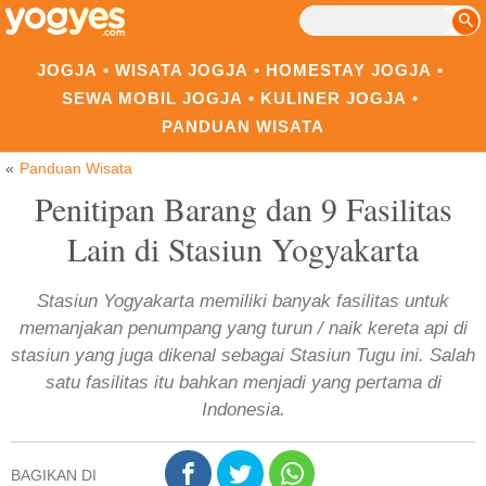
JOGJA
WISATA JOGJA
HOMESTAY JOGJA
SEWA MOBIL JOGJA
KULINER JOGJA
PANDUAN WISATA
Panduan Wisata
Penitipan Barang dan 9 Fasilitas
Lain di Stasiun Yogyakarta
Stasiun Yogyakarta memiliki banyak fasilitas untuk
memanjakan penumpang yang turun / naik kereta api di
stasiun yang juga dikenal sebagai Stasiun Tugu ini. Salah
satu fasilitas itu bahkan menjadi yang pertama di
Indonesia.
BAGIKAN DI