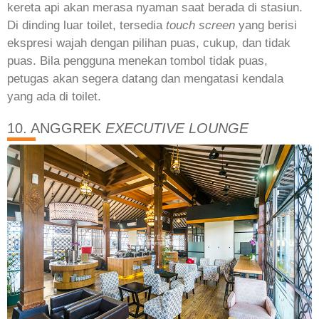
kereta api akan merasa nyaman saat berada di stasiun.
Di dinding luar toilet, tersedia
touch screen
yang berisi
ekspresi wajah dengan pilihan puas, cukup, dan tidak
puas. Bila pengguna menekan tombol tidak puas,
petugas akan segera datang dan mengatasi kendala
yang ada di toilet.
10. ANGGREK
EXECUTIVE LOUNGE