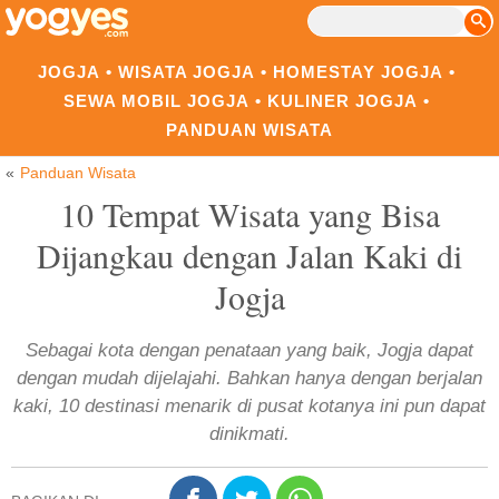
JOGJA
WISATA JOGJA
HOMESTAY JOGJA
SEWA MOBIL JOGJA
KULINER JOGJA
PANDUAN WISATA
Panduan Wisata
10 Tempat Wisata yang Bisa
Dijangkau dengan Jalan Kaki di
Jogja
Sebagai kota dengan penataan yang baik, Jogja dapat
dengan mudah dijelajahi. Bahkan hanya dengan berjalan
kaki, 10 destinasi menarik di pusat kotanya ini pun dapat
dinikmati.