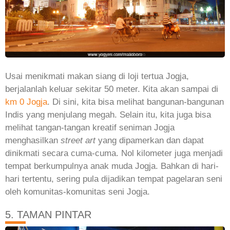
Usai menikmati makan siang di loji tertua Jogja,
berjalanlah keluar sekitar 50 meter. Kita akan sampai di
km 0 Jogja
. Di sini, kita bisa melihat bangunan-bangunan
Indis yang menjulang megah. Selain itu, kita juga bisa
melihat tangan-tangan kreatif seniman Jogja
menghasilkan
street art
yang dipamerkan dan dapat
dinikmati secara cuma-cuma. Nol kilometer juga menjadi
tempat berkumpulnya anak muda Jogja. Bahkan di hari-
hari tertentu, sering pula dijadikan tempat pagelaran seni
oleh komunitas-komunitas seni Jogja.
5. TAMAN PINTAR