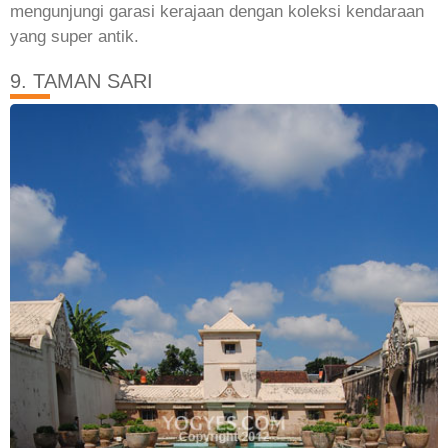
mengunjungi garasi kerajaan dengan koleksi kendaraan
yang super antik.
9. TAMAN SARI