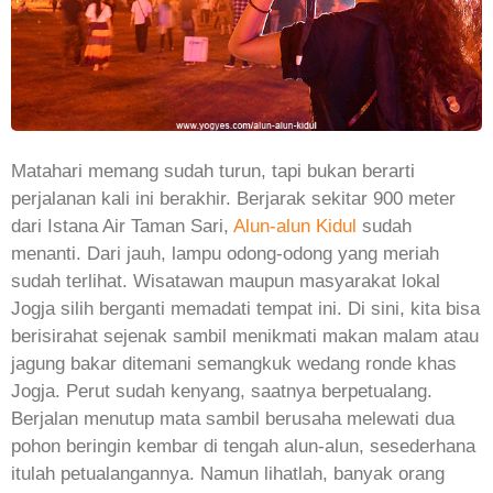
Matahari memang sudah turun, tapi bukan berarti
perjalanan kali ini berakhir. Berjarak sekitar 900 meter
dari Istana Air Taman Sari,
Alun-alun Kidul
sudah
menanti. Dari jauh, lampu odong-odong yang meriah
sudah terlihat. Wisatawan maupun masyarakat lokal
Jogja silih berganti memadati tempat ini. Di sini, kita bisa
berisirahat sejenak sambil menikmati makan malam atau
jagung bakar ditemani semangkuk wedang ronde khas
Jogja. Perut sudah kenyang, saatnya berpetualang.
Berjalan menutup mata sambil berusaha melewati dua
pohon beringin kembar di tengah alun-alun, sesederhana
itulah petualangannya. Namun lihatlah, banyak orang