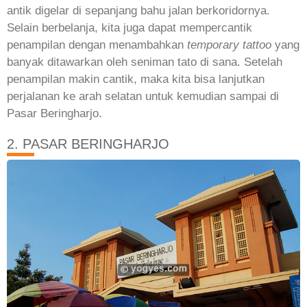
antik digelar di sepanjang bahu jalan berkoridornya.
Selain berbelanja, kita juga dapat mempercantik
penampilan dengan menambahkan
temporary tattoo
yang
banyak ditawarkan oleh seniman tato di sana. Setelah
penampilan makin cantik, maka kita bisa lanjutkan
perjalanan ke arah selatan untuk kemudian sampai di
Pasar Beringharjo.
2. PASAR BERINGHARJO