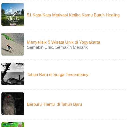
51 Kata-Kata Motivasi Ketika Kamu Butuh Healing
Menyelisik 5 Wisata Unik di Yogyakarta
Semakin Unik, Semakin Menarik
Tahun Baru di Surga Tersembunyi
Berburu 'Hantu' di Tahun Baru