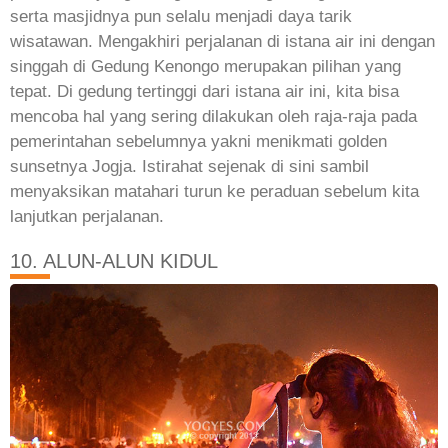
serta masjidnya pun selalu menjadi daya tarik
wisatawan. Mengakhiri perjalanan di istana air ini dengan
singgah di Gedung Kenongo merupakan pilihan yang
tepat. Di gedung tertinggi dari istana air ini, kita bisa
mencoba hal yang sering dilakukan oleh raja-raja pada
pemerintahan sebelumnya yakni menikmati golden
sunsetnya Jogja. Istirahat sejenak di sini sambil
menyaksikan matahari turun ke peraduan sebelum kita
lanjutkan perjalanan.
10. ALUN-ALUN KIDUL