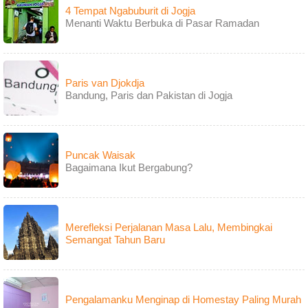
4 Tempat Ngabuburit di Jogja
Menanti Waktu Berbuka di Pasar Ramadan
Paris van Djokdja
Bandung, Paris dan Pakistan di Jogja
Puncak Waisak
Bagaimana Ikut Bergabung?
Merefleksi Perjalanan Masa Lalu, Membingkai
Semangat Tahun Baru
Pengalamanku Menginap di Homestay Paling Murah