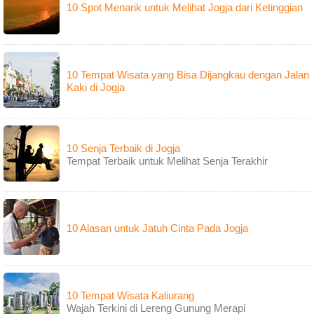
10 Spot Menarik untuk Melihat Jogja dari Ketinggian
10 Tempat Wisata yang Bisa Dijangkau dengan Jalan
Kaki di Jogja
10 Senja Terbaik di Jogja
Tempat Terbaik untuk Melihat Senja Terakhir
10 Alasan untuk Jatuh Cinta Pada Jogja
10 Tempat Wisata Kaliurang
Wajah Terkini di Lereng Gunung Merapi