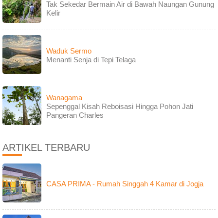
Tak Sekedar Bermain Air di Bawah Naungan Gunung
Kelir
Waduk Sermo
Menanti Senja di Tepi Telaga
Wanagama
Sepenggal Kisah Reboisasi Hingga Pohon Jati
Pangeran Charles
ARTIKEL TERBARU
CASA PRIMA - Rumah Singgah 4 Kamar di Jogja