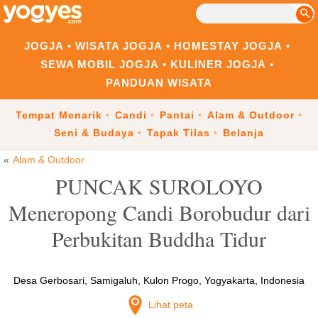
JOGJA
WISATA JOGJA
HOMESTAY JOGJA
SEWA MOBIL JOGJA
KULINER JOGJA
PANDUAN WISATA
Tempat Menarik
Candi
Pantai
Alam & Outdoor
Seni & Budaya
Tapak Tilas
Belanja
Alam & Outdoor
PUNCAK SUROLOYO
Meneropong Candi Borobudur dari
Perbukitan Buddha Tidur
Desa Gerbosari, Samigaluh, Kulon Progo, Yogyakarta, Indonesia
Lihat peta