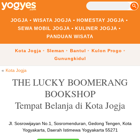
JOGJA
WISATA JOGJA
HOMESTAY JOGJA
SEWA MOBIL JOGJA
KULINER JOGJA
PANDUAN WISATA
Kota Jogja
Sleman
Bantul
Kulon Progo
Gunungkidul
Kota Jogja
THE LUCKY BOOMERANG
BOOKSHOP
Tempat Belanja di Kota Jogja
Jl. Sosrowijayan No.1, Sosromenduran, Gedong Tengen, Kota
Yogyakarta, Daerah Istimewa Yogyakarta 55271