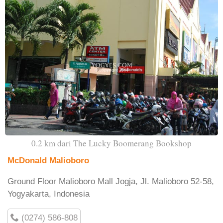
0.2 km dari The Lucky Boomerang Bookshop
McDonald Malioboro
Ground Floor Malioboro Mall Jogja, Jl. Malioboro 52-58,
Yogyakarta, Indonesia
(0274) 586-808