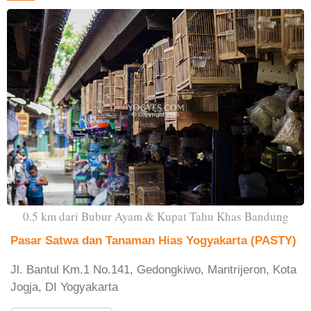
0.5 km dari Bubur Ayam & Kupat Tahu Khas Bandung
Pasar Satwa dan Tanaman Hias Yogyakarta (PASTY)
Jl. Bantul Km.1 No.141, Gedongkiwo, Mantrijeron, Kota
Jogja, DI Yogyakarta