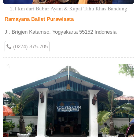
2.1 km dari Bubur Ayam & Kupat Tahu Khas Bandung
Ramayana Ballet Purawisata
Jl. Brigjen Katamso, Yogyakarta 55152 Indonesia
(0274) 375-705