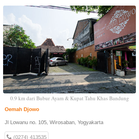
0.9 km dari Bubur Ayam & Kupat Tahu Khas Bandung
Oemah Djowo
Jl Lowanu no. 105, Wirosaban, Yogyakarta
(0274) 413535