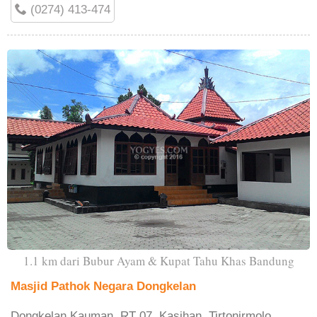
(0274) 413-474
1.1 km dari Bubur Ayam & Kupat Tahu Khas Bandung
Masjid Pathok Negara Dongkelan
Dongkelan Kauman, RT 07, Kasihan, Tirtonirmolo,