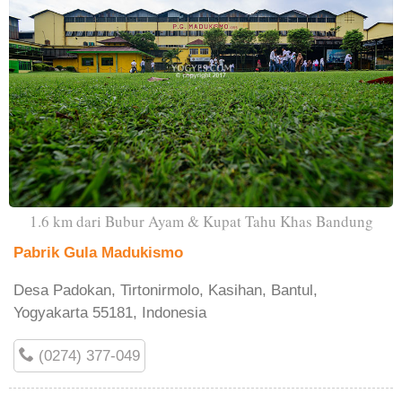
1.6 km dari Bubur Ayam & Kupat Tahu Khas Bandung
Pabrik Gula Madukismo
Desa Padokan, Tirtonirmolo, Kasihan, Bantul,
Yogyakarta 55181, Indonesia
(0274) 377-049