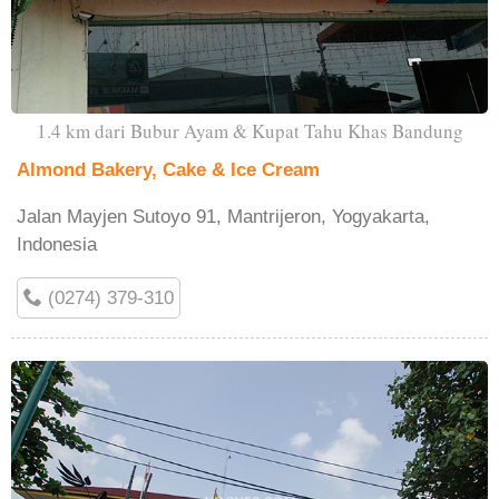
1.4 km dari Bubur Ayam & Kupat Tahu Khas Bandung
Almond Bakery, Cake & Ice Cream
Jalan Mayjen Sutoyo 91, Mantrijeron, Yogyakarta,
Indonesia
(0274) 379-310