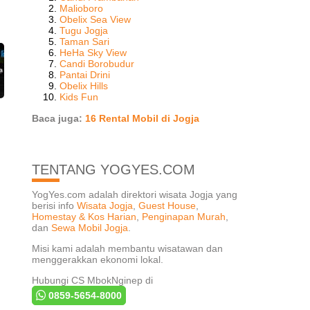
Malioboro
Obelix Sea View
Tugu Jogja
Taman Sari
HeHa Sky View
Candi Borobudur
Pantai Drini
Obelix Hills
Kids Fun
Baca juga:
16 Rental Mobil di Jogja
TENTANG YOGYES.COM
YogYes.com adalah direktori wisata Jogja yang
berisi info
Wisata Jogja
,
Guest House
,
Homestay & Kos Harian
,
Penginapan Murah
,
dan
Sewa Mobil Jogja
.
Misi kami adalah membantu wisatawan dan
menggerakkan ekonomi lokal.
Hubungi CS MbokNginep di
0859-5654-8000