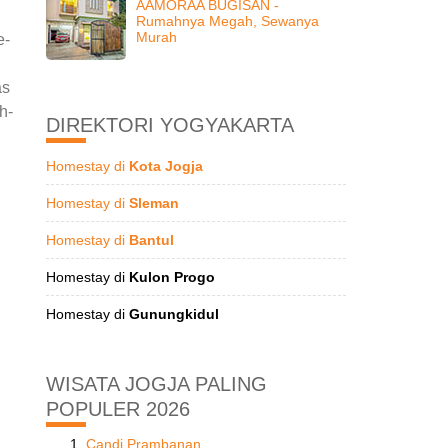
AAMORAA BUGISAN -
Rumahnya Megah, Sewanya
Murah
e-
as
h-
DIREKTORI YOGYAKARTA
Homestay di
Kota Jogja
Homestay di
Sleman
Homestay di
Bantul
Homestay di
Kulon Progo
Homestay di
Gunungkidul
WISATA JOGJA PALING
POPULER 2026
Candi Prambanan