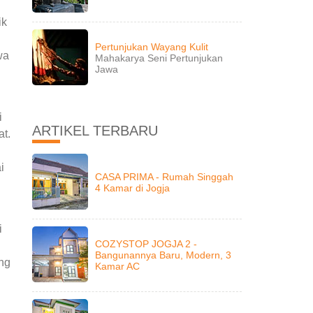
ik
Pertunjukan Wayang Kulit
wa
Mahakarya Seni Pertunjukan
Jawa
i
ARTIKEL TERBARU
t.
i
CASA PRIMA - Rumah Singgah
4 Kamar di Jogja
i
COZYSTOP JOGJA 2 -
Bangunannya Baru, Modern, 3
ng
Kamar AC