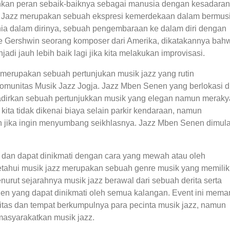
inkan peran sebaik-baiknya sebagai manusia dengan kesadaran
i! Jazz merupakan sebuah ekspresi kemerdekaan dalam bermus
ia dalam dirinya, sebuah pengembaraan ke dalam diri dengan
rge Gershwin seorang komposer dari Amerika, dikatakannya bah
adi jauh lebih baik lagi jika kita melakukan improvisasi.
 merupakan sebuah pertunjukan musik jazz yang rutin
omunitas Musik Jazz Jogja. Jazz Mben Senen yang berlokasi d
adirkan sebuah pertunjukkan musik yang elegan namun merakya
ita tidak dikenai biaya selain parkir kendaraan, namun
n jika ingin menyumbang seikhlasnya. Jazz Mben Senen dimula
 dan dapat dinikmati dengan cara yang mewah atau oleh
etahui musik jazz merupakan sebuah genre musik yang memilik
 menurut sejarahnya musik jazz berawal dari sebuah derita serta
en yang dapat dinikmati oleh semua kalangan. Event ini mema
itas dan tempat berkumpulnya para pecinta musik jazz, namun
masyarakatkan musik jazz.