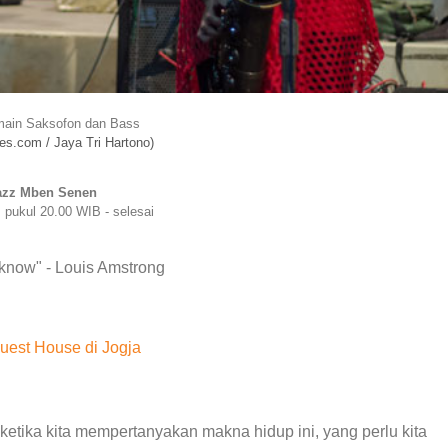
ain Saksofon dan Bass
es.com / Jaya Tri Hartono)
azz Mben Senen
 pukul 20.00 WIB - selesai
r know" - Louis Amstrong
est House di Jogja
 ketika kita mempertanyakan makna hidup ini, yang perlu kita