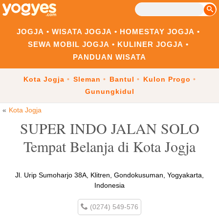
JOGJA
WISATA JOGJA
HOMESTAY JOGJA
SEWA MOBIL JOGJA
KULINER JOGJA
PANDUAN WISATA
Kota Jogja
Sleman
Bantul
Kulon Progo
Gunungkidul
Kota Jogja
SUPER INDO JALAN SOLO
Tempat Belanja di Kota Jogja
Jl. Urip Sumoharjo 38A, Klitren, Gondokusuman, Yogyakarta,
Indonesia
(0274) 549-576