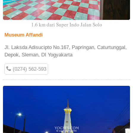
1.6 km dari Super Indo Jalan Solo
Museum Affandi
Jl. Laksda Adisucipto No.167, Papringan, Caturtunggal,
Depok, Sleman, DI Yogyakarta
(0274) 562-593