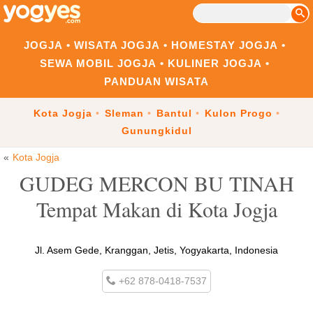
JOGJA
WISATA JOGJA
HOMESTAY JOGJA
SEWA MOBIL JOGJA
KULINER JOGJA
PANDUAN WISATA
Kota Jogja
Sleman
Bantul
Kulon Progo
Gunungkidul
Kota Jogja
GUDEG MERCON BU TINAH
Tempat Makan di Kota Jogja
Jl. Asem Gede, Kranggan, Jetis, Yogyakarta, Indonesia
+62 878-0418-7537