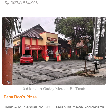
(0274) 554-906
0.6 km dari Gudeg Mercon Bu Tinah
Papa Ron's Pizza
Jalan A.M. Sangaji No. 43, Daerah Istimewa Yogyakarta