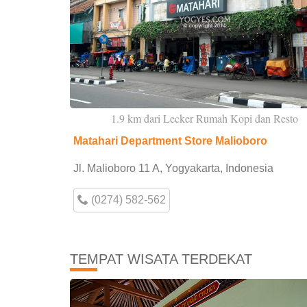
1.9 km dari Lecker Rumah Kopi dan Resto
Matahari Department Store Malioboro
Jl. Malioboro 11 A, Yogyakarta, Indonesia
(0274) 582-562
TEMPAT WISATA TERDEKAT