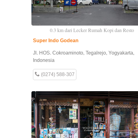
0.3 km dari Lecker Rumah Kopi dan Resto
Super Indo Godean
Jl. HOS. Cokroaminoto, Tegalrejo, Yogyakarta,
Indonesia
(0274) 588-307