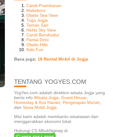
Candi Prambanan
Malioboro
Obelix Sea View
Tugu Jogja
Taman Sari
HeHa Sky View
Candi Borobudur
Pantai Drini
Obelix Hills
Kids Fun
Baca juga:
16 Rental Mobil di Jogja
TENTANG YOGYES.COM
YogYes.com adalah direktori wisata Jogja yang
berisi info
Wisata Jogja
,
Guest House
,
Homestay & Kos Harian
,
Penginapan Murah
,
dan
Sewa Mobil Jogja
.
Misi kami adalah membantu wisatawan dan
menggerakkan ekonomi lokal.
Hubungi CS MbokNginep di