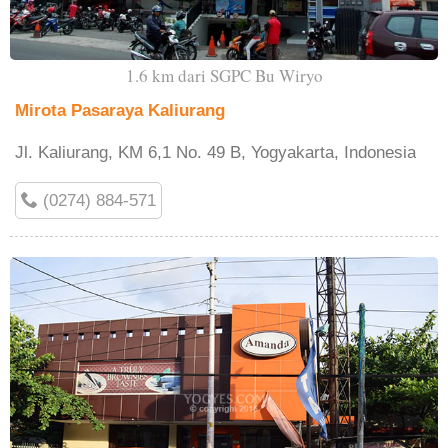
1.6 km dari SGPC Bu Wiryo
Mirota Pasaraya Kaliurang
Jl. Kaliurang, KM 6,1 No. 49 B, Yogyakarta, Indonesia
(0274) 884-571