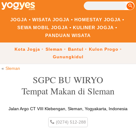
JOGJA
WISATA JOGJA
HOMESTAY JOGJA
SEWA MOBIL JOGJA
KULINER JOGJA
PANDUAN WISATA
Kota Jogja
Sleman
Bantul
Kulon Progo
Gunungkidul
Sleman
SGPC BU WIRYO
Tempat Makan di Sleman
Jalan Argo CT VIII Klebengan, Sleman, Yogyakarta, Indonesia
(0274) 512-288