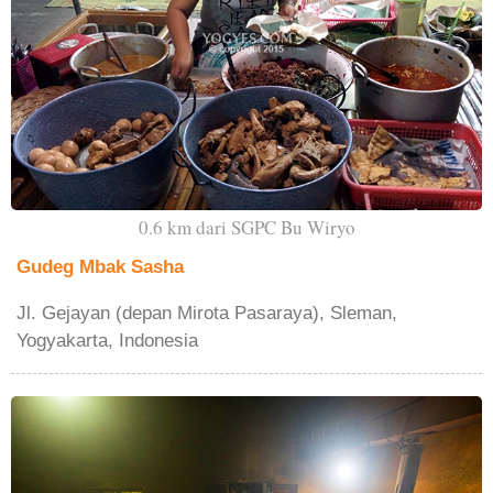
0.6 km dari SGPC Bu Wiryo
Gudeg Mbak Sasha
Jl. Gejayan (depan Mirota Pasaraya), Sleman,
Yogyakarta, Indonesia