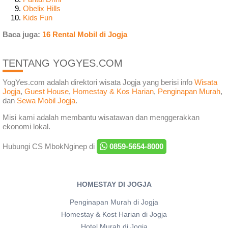
Obelix Hills
Kids Fun
Baca juga:
16 Rental Mobil di Jogja
TENTANG YOGYES.COM
YogYes.com adalah direktori wisata Jogja yang berisi info
Wisata
Jogja
,
Guest House
,
Homestay & Kos Harian
,
Penginapan Murah
,
dan
Sewa Mobil Jogja
.
Misi kami adalah membantu wisatawan dan menggerakkan
ekonomi lokal.
Hubungi CS MbokNginep di
0859-5654-8000
HOMESTAY DI JOGJA
Penginapan Murah di Jogja
Homestay & Kost Harian di Jogja
Hotel Murah di Jogja