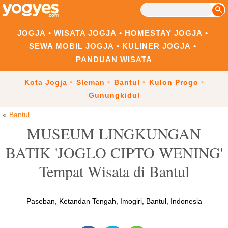
JOGJA
WISATA JOGJA
HOMESTAY JOGJA
SEWA MOBIL JOGJA
KULINER JOGJA
PANDUAN WISATA
Kota Jogja
Sleman
Bantul
Kulon Progo
Gunungkidul
Bantul
MUSEUM LINGKUNGAN
BATIK 'JOGLO CIPTO WENING'
Tempat Wisata di Bantul
Paseban, Ketandan Tengah, Imogiri, Bantul, Indonesia