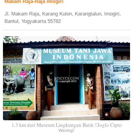
Makam Raja-Raja Imogiri
Jl. Makam Raja, Karang Kulon, Karangtalun, Imogiri,
Bantul, Yogyakarta 55782
1.3 km dari Museum Lingkungan Batik \'Joglo Cipto
Wening\'