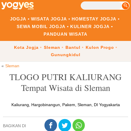
JOGJA
WISATA JOGJA
HOMESTAY JOGJA
SEWA MOBIL JOGJA
KULINER JOGJA
PANDUAN WISATA
Kota Jogja
Sleman
Bantul
Kulon Progo
Gunungkidul
Sleman
TLOGO PUTRI KALIURANG
Tempat Wisata di Sleman
Kaliurang, Hargobinangun, Pakem, Sleman, DI Yogyakarta
BAGIKAN DI