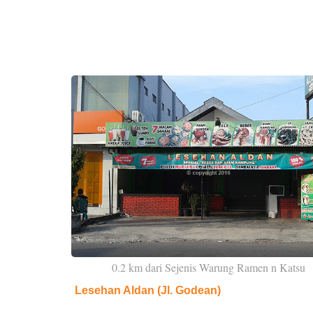
0.2 km dari Sejenis Warung Ramen n Katsu
Lesehan Aldan (Jl. Godean)