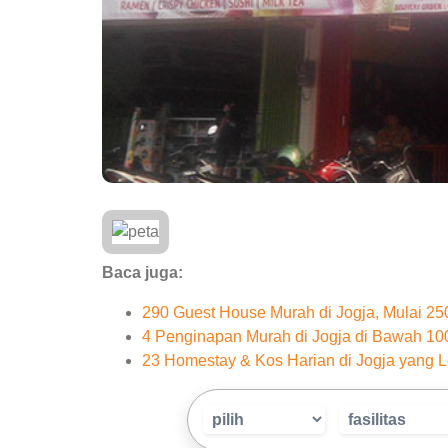
Baca juga:
290 Guest House Murah di Jogja, Mulai 2
4 Penginapan Murah di Jogja di Bawah 10
23 Homestay & Kos Harian di Jogja yang L