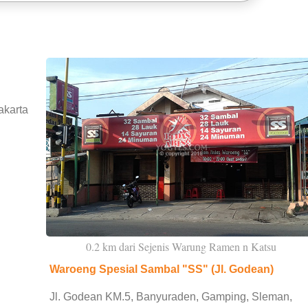
akarta
0.2 km dari Sejenis Warung Ramen n Katsu
Waroeng Spesial Sambal "SS" (Jl. Godean)
Jl. Godean KM.5, Banyuraden, Gamping, Sleman,