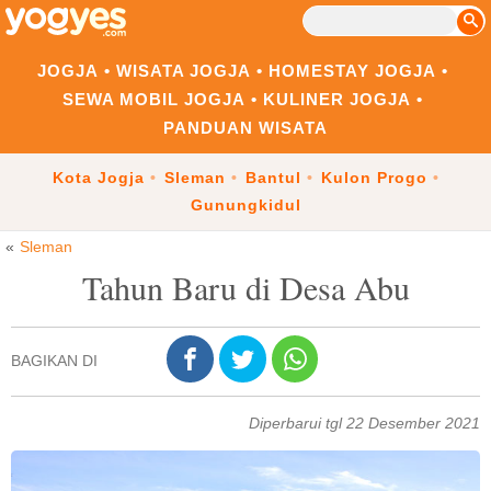
JOGJA
WISATA JOGJA
HOMESTAY JOGJA
SEWA MOBIL JOGJA
KULINER JOGJA
PANDUAN WISATA
Kota Jogja
Sleman
Bantul
Kulon Progo
Gunungkidul
Sleman
Tahun Baru di Desa Abu
BAGIKAN DI
Diperbarui tgl 22 Desember 2021