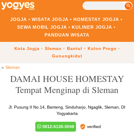
JOGJA
WISATA JOGJA
HOMESTAY JOGJA
SEWA MOBIL JOGJA
KULINER JOGJA
PANDUAN WISATA
Kota Jogja
Sleman
Bantul
Kulon Progo
Gunungkidul
Sleman
DAMAI HOUSE HOMESTAY
Tempat Menginap di Sleman
Jl. Pusung II No.14, Banteng, Sinduharjo, Ngaglik, Sleman, DI
Yogyakarta
0812-6130-0048
verified