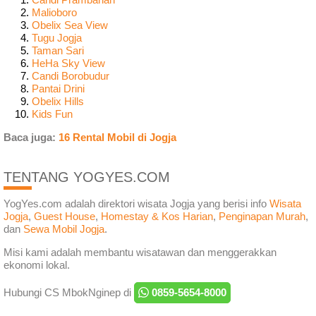
Malioboro
Obelix Sea View
Tugu Jogja
Taman Sari
HeHa Sky View
Candi Borobudur
Pantai Drini
Obelix Hills
Kids Fun
Baca juga:
16 Rental Mobil di Jogja
TENTANG YOGYES.COM
YogYes.com adalah direktori wisata Jogja yang berisi info
Wisata
Jogja
,
Guest House
,
Homestay & Kos Harian
,
Penginapan Murah
,
dan
Sewa Mobil Jogja
.
Misi kami adalah membantu wisatawan dan menggerakkan
ekonomi lokal.
Hubungi CS MbokNginep di
0859-5654-8000