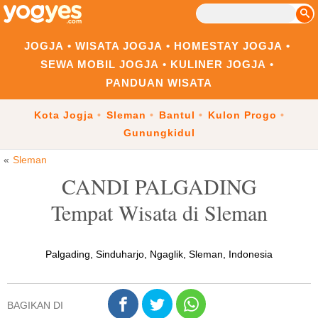
JOGJA
WISATA JOGJA
HOMESTAY JOGJA
SEWA MOBIL JOGJA
KULINER JOGJA
PANDUAN WISATA
Kota Jogja
Sleman
Bantul
Kulon Progo
Gunungkidul
Sleman
CANDI PALGADING
Tempat Wisata di Sleman
Palgading, Sinduharjo, Ngaglik, Sleman, Indonesia
BAGIKAN DI