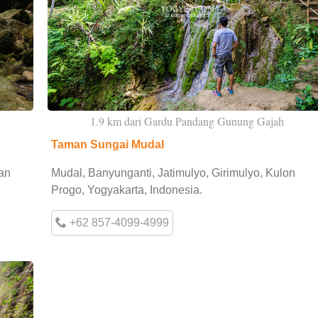
1.9 km dari Gardu Pandang Gunung Gajah
Taman Sungai Mudal
an
Mudal, Banyunganti, Jatimulyo, Girimulyo, Kulon
Progo, Yogyakarta, Indonesia.
+62 857-4099-4999