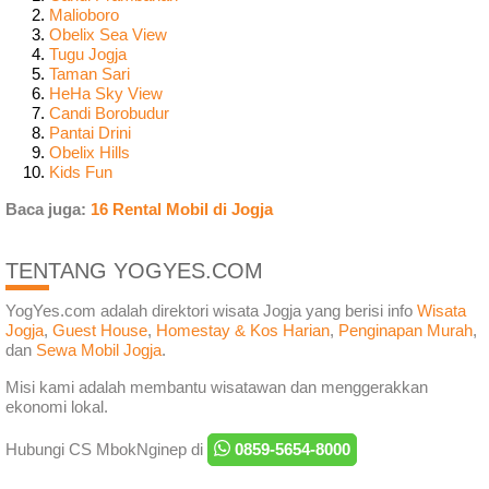
Malioboro
Obelix Sea View
Tugu Jogja
Taman Sari
HeHa Sky View
Candi Borobudur
Pantai Drini
Obelix Hills
Kids Fun
Baca juga:
16 Rental Mobil di Jogja
TENTANG YOGYES.COM
YogYes.com adalah direktori wisata Jogja yang berisi info
Wisata
Jogja
,
Guest House
,
Homestay & Kos Harian
,
Penginapan Murah
,
dan
Sewa Mobil Jogja
.
Misi kami adalah membantu wisatawan dan menggerakkan
ekonomi lokal.
Hubungi CS MbokNginep di
0859-5654-8000