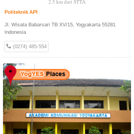
2.5 km dari STTA
Politeknik API
Jl. Wisata Babarsari TB XV/15, Yogyakarta 55281
Indonesia
(0274) 485-554