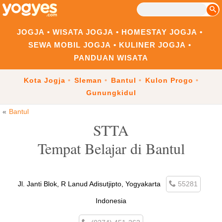
JOGJA
WISATA JOGJA
HOMESTAY JOGJA
SEWA MOBIL JOGJA
KULINER JOGJA
PANDUAN WISATA
Kota Jogja
Sleman
Bantul
Kulon Progo
Gunungkidul
Bantul
STTA
Tempat Belajar di Bantul
Jl. Janti Blok, R Lanud Adisutjipto, Yogyakarta
55281
Indonesia