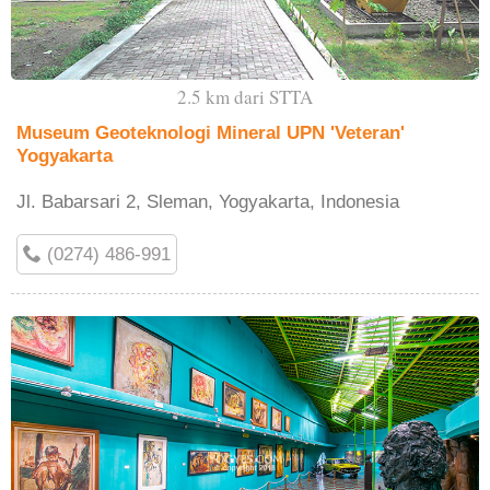
2.5 km dari STTA
Museum Geoteknologi Mineral UPN 'Veteran'
Yogyakarta
Jl. Babarsari 2, Sleman, Yogyakarta, Indonesia
(0274) 486-991